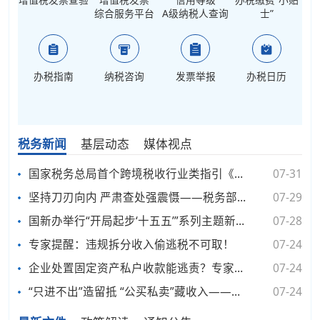
综合服务平台
A级纳税人查询
士”
办税指南
纳税咨询
发票举报
办税日历
税务新闻
基层动态
媒体视点
国家税务总局首个跨境税收行业类指引《国际运输涉税服务指引》正式发布
07-31
坚持刀刃向内 严肃查处强震慑——税务部门公布3起税务人员与不法分子内外勾结被查处案件
07-29
国新办举行“开局起步‘十五五’”系列主题新闻发布会 介绍“十五五”时期税收改革发展有关情况
07-28
专家提醒：违规拆分收入偷逃税不可取！
07-24
企业处置固定资产私户收款能逃责？专家解读：不能！违法必担责！
07-24
“只进不出”造留抵 “公买私卖”藏收入——揭秘山西观心堂商贸有限公司偷税及骗取增值税留抵退税案件
07-24