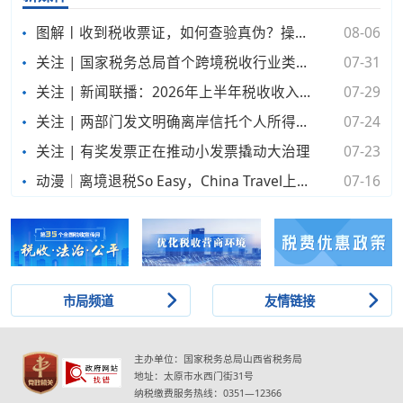
图解丨收到税收票证，如何查验真伪？操作指南来了！
08-06
关注 | 国家税务总局首个跨境税收行业类指引《国际运输涉税服务指引》正式发布
07-31
关注 | 新闻联播：2026年上半年税收收入稳步增长 新质生产力发展成效明显
07-29
关注 | 两部门发文明确离岸信托个人所得税有关事项
07-24
关注 | 有奖发票正在推动小发票撬动大治理
07-23
动漫｜离境退税So Easy，China Travel上大分！
07-16
市局频道
友情链接
主办单位：国家税务总局山西省税务局
地址：太原市水西门街31号
纳税缴费服务热线：0351—12366