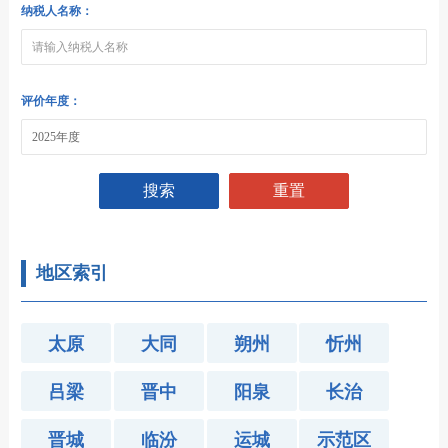
纳税人名称：
评价年度：
搜索
重置
地区索引
太原
大同
朔州
忻州
吕梁
晋中
阳泉
长治
晋城
临汾
运城
示范区