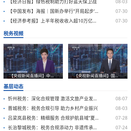
【经济日报】绿色税制助力打好蓝天保卫战
08-03
【中国发布】海报｜国新办举行“开局起步‘十五五’”系列主题新闻发布会 介绍“十五五”时期税收改革发展有关情况
07-30
【经济参考报】上半年税收收入超10万亿元 新动能领域增收效应明显
07-30
税务视频
【央视新闻直播间】中国经济半年报 惠民税收优惠政策减免税同比增长11.8%
【央视新闻直播间】国家税务总局 治理违规招商引资涉税 维护市场公平统一
基层动态
忻州税务：深化合规管理 激活文旅产业发展动能
08-07
晋城税务：税务合规引导 助力乡村产业振兴
08-03
吕梁岚县税务：精细服务 合规护航县域“夏日经济”
07-28
长治黎城税务：税务合规添动力 非遗传承向新行
07-24