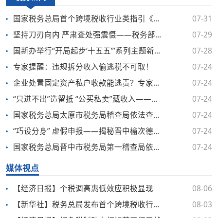
国家税务总局首个跨境税收行业类指引《国际运输涉税服务指引》正式发布
07-31
坚持刀刃向内 严肃查处强震慑——税务部门公布3起税务人员与不法分子内外勾结被查处案件
07-29
国新办举行“开局起步‘十五五’”系列主题新闻发布会 介绍“十五五”时期税收改革发展有关情况
07-28
专家提醒：违规拆分收入偷逃税不可取！
07-24
企业处置固定资产私户收款能逃责？专家解读：不能！违法必担责！
07-24
“只进不出”造留抵 “公买私卖”藏收入——揭秘山西观心堂商贸有限公司偷税及骗取增值税留抵退税案件
07-24
国家税务总局太原市税务局稽查局依法查处山西观心堂商贸有限公司偷税及骗取增值税留抵退税案件
07-24
“巧设分身” 虚假申报——揭秘晋中榆次德尔美客四维医疗美容诊所（有限公司）偷税案
07-24
国家税务总局晋中市税务局第一稽查局依法查处晋中榆次德尔美客四维医疗美容诊所（有限公司）偷税案件
07-24
媒体视点
【经济日报】个税调高惠低效应积极显现
08-06
【新华社】税务总局发布首个跨境税收行业类指引
08-03