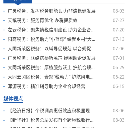
广灵税务：发挥税务职能 助力非遗稳健发展
08-03
天镇税务：服务再优化 办税提质效
07-27
左云税务：聚焦纳税信用建设 助力企业合规发展
07-20
阳高税务：税务助力“小蓝莓” 绘就乡村“大图景”
07-13
大同新荣区税务：以辅导促规范 以合规促发展
07-06
广灵税务：联络搭桥听民声 纾困助企促发展
07-01
大同新荣区税务：厚植服务沃土 护航合规发展
06-29
大同云冈区税务：合规“税动力” 护航风电乘“风”而上
06-22
浑源税务：精准辅导助力企业合规经营
06-15
媒体视点
【经济日报】个税调高惠低效应积极显现
08-06
【新华社】税务总局发布首个跨境税收行业类指引
08-03