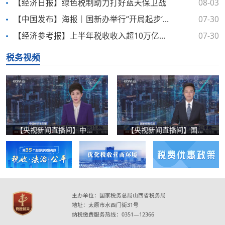
【经济日报】绿色税制助力打好蓝天保卫战
08-03
【中国发布】海报｜国新办举行“开局起步‘十五五’”系列主题新闻发布会 介绍“十五五”时期税收改革发展有关情况
07-30
【经济参考报】上半年税收收入超10万亿元 新动能领域增收效应明显
07-30
税务视频
【央视新闻直播间】中国经济半年报 惠民税收优惠政策减免税同比增长11.8%
【央视新闻直播间】国家税务总局 治理违规招商引资涉税 维护市场公平统一
主办单位：国家税务总局山西省税务局
地址：太原市水西门街31号
纳税缴费服务热线：0351—12366