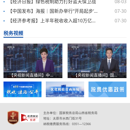
【经济日报】绿色税制助力打好蓝天保卫战
08-03
【中国发布】海报｜国新办举行“开局起步‘十五五’”系列主题新闻发布会 介绍“十五五”时期税收改革发展有关情况
07-30
【经济参考报】上半年税收收入超10万亿元 新动能领域增收效应明显
07-30
税务视频
【央视新闻直播间】中国经济半年报 惠民税收优惠政策减免税同比增长11.8%
【央视新闻直播间】国家税务总局 治理违规招商引资涉税 维护市场公平统一
主办单位：国家税务总局山西省税务局
地址：太原市水西门街31号
纳税缴费服务热线：0351—12366