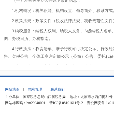
（一）本机关主动公开以下政府信息：
1.机构概况：机关职能、机构设置、领导简介、联系方式
2.政策法规：政策文件（税收法律法规、税收规范性文件
3.纳税服务：纳税人权利、纳税人义务、A级纳税人名单
图、办税日历、办税指南。
4.行政执法：权责清单、准予行政许可决定公示、行政处
告、欠税公告、个体工商户定额公示（公布）公告、委托代征
5.法律、法规、规章和国家有关规定规定应当主动公开的
（二）主动公开的方式
本机关以国家税务总局山西省税务局网站阳城县税务局信
网站地图
|
网站管理
|
联系我们
（http://shanxi.chinatax.gov.cn/zfxxgk/jc-114052
主办单位：国家税务总局山西省税务局 地址：太原市水西门街31号 纳税
报刊、广播、电视、年鉴等途径予以公开。
网站标识码：bm29040001
晋ICP备08101611号-2
晋公网安备 140106
（三）政府信息的编排体系