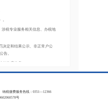
。
）。
、涉税专业服务相关信息、办税地
罚决定和结果公示、非正常户公
公告。
其他政府信息。
息公开页
20000-561）为政府信息公开的主要平台，同时通过
缴费服务热线：0351—12366
02060578号