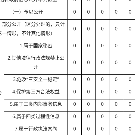
（一）予以公开
0
0
0
0
0
）部分公开（区分处理的，只计
0
0
0
0
0
这一情形，不计其他情形）
1.属于国家秘密
0
0
0
0
0
2.其他法律行政法规禁止公
0
0
0
0
0
开
3.危及“三安全一稳定”
0
0
0
0
0
）
4.保护第三方合法权益
0
0
0
0
0
公
5.属于三类内部事务信息
0
0
0
0
0
6.属于四类过程性信息
0
0
0
0
0
7.属于行政执法案卷
0
0
0
0
0