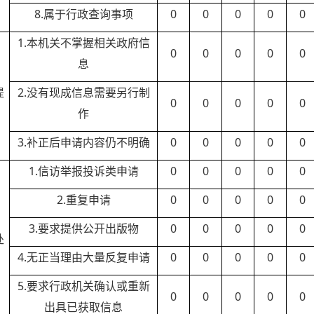
8.属于行政查询事项
0
0
0
0
0
1.本机关不掌握相关政府信
0
0
0
0
0
息
）
提
2.没有现成信息需要另行制
0
0
0
0
0
作
3.补正后申请内容仍不明确
0
0
0
0
0
1.信访举报投诉类申请
0
0
0
0
0
2.重复申请
0
0
0
0
0
）
3.要求提供公开出版物
0
0
0
0
0
处
4.无正当理由大量反复申请
0
0
0
0
0
5.要求行政机关确认或重新
0
0
0
0
0
出具已获取信息