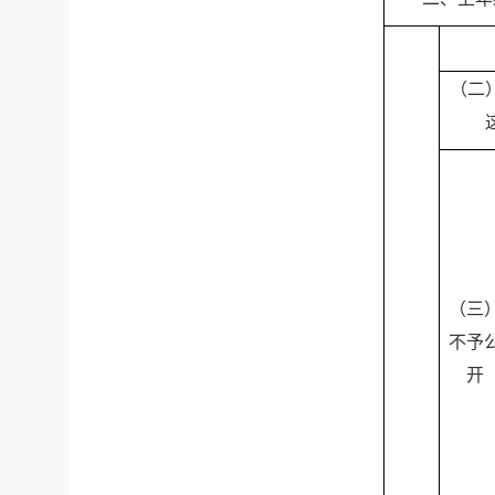
（二
（三
不予
开