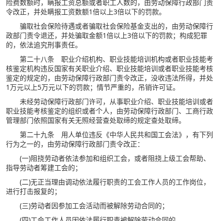
险费数额时，瞒报工资总额或者职工人数的，由劳动保障行政部门责
令改正，并处瞒报工资数额1倍以上3倍以下的罚款。
骗取社会保险待遇或者骗取社会保险基金支出的，由劳动保障行
政部门责令退还，并处骗取金额1倍以上3倍以下的罚款；构成犯罪
的，依法追究刑事责任。
第二十八条 职业介绍机构、职业技能培训机构或者职业技能考
核鉴定机构违反国家有关职业介绍、职业技能培训或者职业技能考核
鉴定的规定的，由劳动保障行政部门责令改正，没收违法所得，并处
1万元以上5万元以下的罚款；情节严重的，吊销许可证。
未经劳动保障行政部门许可，从事职业介绍、职业技能培训或者
职业技能考核鉴定的组织或者个人，由劳动保障行政部门、工商行政
管理部门依照国家有关无照经营查处取缔的规定查处取缔。
第二十九条 用人单位违反《中华人民共和国工会法》，有下列
行为之一的，由劳动保障行政部门责令改正：
(一)阻挠劳动者依法参加和组织工会，或者阻挠上级工会帮助、
指导劳动者筹建工会的；
(二)无正当理由调动依法履行职责的工会工作人员的工作岗位，
进行打击报复的；
(三)劳动者因参加工会活动而被解除劳动合同的；
(四)工会工作人员因依法履行职责被解除劳动合同的。