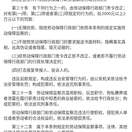
第三十条 有下列行为之一的，由劳动保障行政部门责令改正；
对有第(一)项、第(二)项或者第(三)项规定的行为的，处2000元以上2
万元以下的罚款：
(一)无理抗拒、阻挠劳动保障行政部门依照本条例的规定实施劳
动保障监察的；
(二)不按照劳动保障行政部门的要求报送书面材料，隐瞒事实真
相，出具伪证或者隐匿、毁灭证据的；
(三)经劳动保障行政部门责令改正拒不改正，或者拒不履行劳动
保障行政部门的行政处理决定的；
(四)打击报复举报人、投诉人的。
违反前款规定，构成违反治安管理行为的，由公安机关依法给予
治安管理处罚；构成犯罪的，依法追究刑事责任。
第三十一条 劳动保障监察员滥用职权、玩忽职守、徇私舞弊或
者泄露在履行职责过程中知悉的商业秘密的，依法给予行政处分；构
成犯罪的，依法追究刑事责任。
劳动保障行政部门和劳动保障监察员违法行使职权，侵犯用人单
位或者劳动者的合法权益的，依法承担赔偿责任。
第三十二条 属于本条例规定的劳动保障监察事项，法律、其他