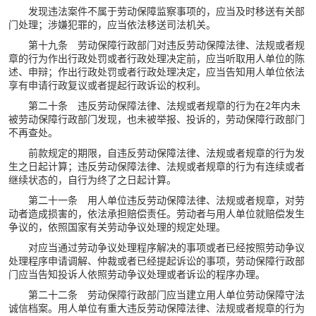
发现违法案件不属于劳动保障监察事项的，应当及时移送有关部
门处理；涉嫌犯罪的，应当依法移送司法机关。
第十九条 劳动保障行政部门对违反劳动保障法律、法规或者规
章的行为作出行政处罚或者行政处理决定前，应当听取用人单位的陈
述、申辩；作出行政处罚或者行政处理决定，应当告知用人单位依法
享有申请行政复议或者提起行政诉讼的权利。
第二十条 违反劳动保障法律、法规或者规章的行为在2年内未
被劳动保障行政部门发现，也未被举报、投诉的，劳动保障行政部门
不再查处。
前款规定的期限，自违反劳动保障法律、法规或者规章的行为发
生之日起计算；违反劳动保障法律、法规或者规章的行为有连续或者
继续状态的，自行为终了之日起计算。
第二十一条 用人单位违反劳动保障法律、法规或者规章，对劳
动者造成损害的，依法承担赔偿责任。劳动者与用人单位就赔偿发生
争议的，依照国家有关劳动争议处理的规定处理。
对应当通过劳动争议处理程序解决的事项或者已经按照劳动争议
处理程序申请调解、仲裁或者已经提起诉讼的事项，劳动保障行政部
门应当告知投诉人依照劳动争议处理或者诉讼的程序办理。
第二十二条 劳动保障行政部门应当建立用人单位劳动保障守法
诚信档案。用人单位有重大违反劳动保障法律、法规或者规章的行为