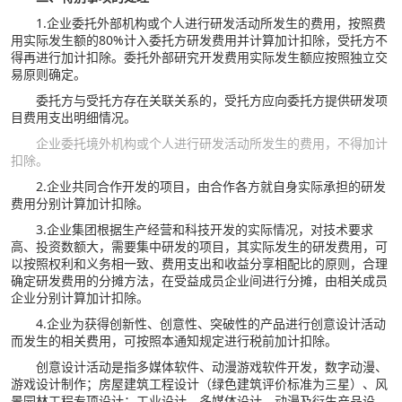
1.企业委托外部机构或个人进行研发活动所发生的费用，按照费
用实际发生额的80%计入委托方研发费用并计算加计扣除，受托方不
得再进行加计扣除。委托外部研究开发费用实际发生额应按照独立交
易原则确定。
委托方与受托方存在关联关系的，受托方应向委托方提供研发项
目费用支出明细情况。
企业委托境外机构或个人进行研发活动所发生的费用，不得加计
扣除。
2.企业共同合作开发的项目，由合作各方就自身实际承担的研发
费用分别计算加计扣除。
3.企业集团根据生产经营和科技开发的实际情况，对技术要求
高、投资数额大，需要集中研发的项目，其实际发生的研发费用，可
以按照权利和义务相一致、费用支出和收益分享相配比的原则，合理
确定研发费用的分摊方法，在受益成员企业间进行分摊，由相关成员
企业分别计算加计扣除。
4.企业为获得创新性、创意性、突破性的产品进行创意设计活动
而发生的相关费用，可按照本通知规定进行税前加计扣除。
创意设计活动是指多媒体软件、动漫游戏软件开发，数字动漫、
游戏设计制作；房屋建筑工程设计（绿色建筑评价标准为三星）、风
景园林工程专项设计；工业设计、多媒体设计、动漫及衍生产品设