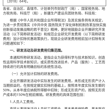
〔2018〕64号。
各省、自治区、直辖市、计划单列市财政厅（局）、国家税务局、地
方税务局、科技厅（局），新疆生产建设兵团财务局、科技局：
根据《中华人民共和国企业所得税法》及其实施条例有关规定，
为进一步贯彻落实《中共中央 国务院关于深化体制机制改革加快实施
创新驱动发展战略的若干意见》精神，更好地鼓励企业开展研究开发
活动（以下简称研发活动）和规范企业研究开发费用（以下简称研发
费用）加计扣除优惠政策执行，现就企业研发费用税前加计扣除有关
问题通知如下：
一、研发活动及研发费用归集范围。
本通知所称研发活动，是指企业为获得科学与技术新知识，创造
性运用科学技术新知识，或实质性改进技术、产品（服务）、工艺而
持续进行的具有明确目标的系统性活动。
（一）允许加计扣除的研发费用。
企业开展研发活动中实际发生的研发费用，未形成无形资产计入
当期损益的，在按规定据实扣除的基础上，按照本年度实际发生额的
50%，从本年度应纳税所得额中扣除；形成无形资产的，按照无形资
产成本的150%在税前摊销。研发费用的具体范围包括：
1.人员人工费用。
直接从事研发活动人员的工资薪金、基本养老保险费、基本医疗