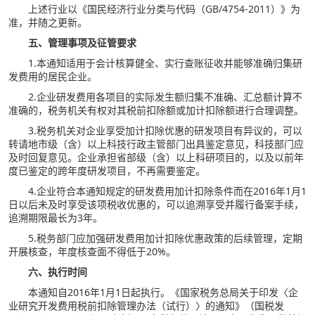
上述行业以《国民经济行业分类与代码（GB/4754-2011）》为
准，并随之更新。
五、管理事项及征管要求
1.本通知适用于会计核算健全、实行查账征收并能够准确归集研
发费用的居民企业。
2.企业研发费用各项目的实际发生额归集不准确、汇总额计算不
准确的，税务机关有权对其税前扣除额或加计扣除额进行合理调整。
3.税务机关对企业享受加计扣除优惠的研发项目有异议的，可以
转请地市级（含）以上科技行政主管部门出具鉴定意见，科技部门应
及时回复意见。企业承担省部级（含）以上科研项目的，以及以前年
度已鉴定的跨年度研发项目，不再需要鉴定。
4.企业符合本通知规定的研发费用加计扣除条件而在2016年1月1
日以后未及时享受该项税收优惠的，可以追溯享受并履行备案手续，
追溯期限最长为3年。
5.税务部门应加强研发费用加计扣除优惠政策的后续管理，定期
开展核查，年度核查面不得低于20%。
六、执行时间
本通知自2016年1月1日起执行。《国家税务总局关于印发〈企
业研究开发费用税前扣除管理办法（试行）〉的通知》（国税发