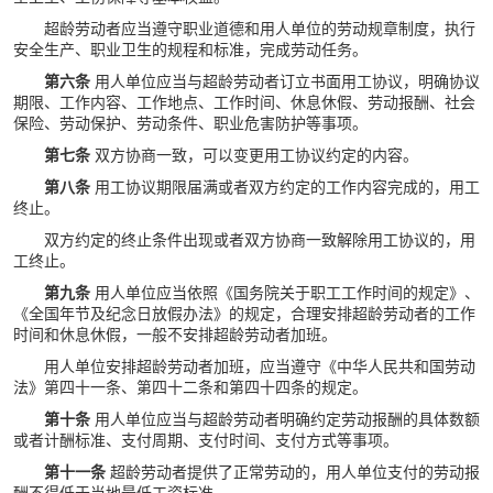
超龄劳动者应当遵守职业道德和用人单位的劳动规章制度，执行
安全生产、职业卫生的规程和标准，完成劳动任务。
第六条
用人单位应当与超龄劳动者订立书面用工协议，明确协议
期限、工作内容、工作地点、工作时间、休息休假、劳动报酬、社会
保险、劳动保护、劳动条件、职业危害防护等事项。
第七条
双方协商一致，可以变更用工协议约定的内容。
第八条
用工协议期限届满或者双方约定的工作内容完成的，用工
终止。
双方约定的终止条件出现或者双方协商一致解除用工协议的，用
工终止。
第九条
用人单位应当依照《国务院关于职工工作时间的规定》、
《全国年节及纪念日放假办法》的规定，合理安排超龄劳动者的工作
时间和休息休假，一般不安排超龄劳动者加班。
用人单位安排超龄劳动者加班，应当遵守《中华人民共和国劳动
法》第四十一条、第四十二条和第四十四条的规定。
第十条
用人单位应当与超龄劳动者明确约定劳动报酬的具体数额
或者计酬标准、支付周期、支付时间、支付方式等事项。
第十一条
超龄劳动者提供了正常劳动的，用人单位支付的劳动报
酬不得低于当地最低工资标准。