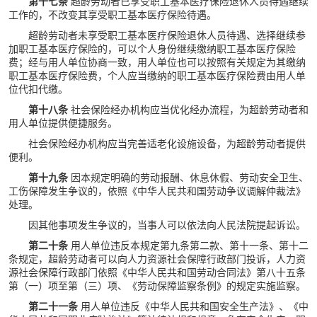
第十七条
超龄劳动者已享受职工基本医疗保险退休人员待遇继续
工作的，不改变其享受职工基本医疗保险待遇。
超龄劳动者未享受职工基本医疗保险退休人员待遇、选择继续参
加职工基本医疗保险的，可以个人身份继续缴纳职工基本医疗保险
费；经与用人单位协商一致，用人单位也可以按照有关规定为其缴纳
职工基本医疗保险费，个人应当缴纳的职工基本医疗保险费由用人单
位代扣代缴。
第十八条
社会保险经办机构应当优化经办流程，为超龄劳动者和
用人单位提供便捷服务。
社会保险经办机构应当完善适老化设施设备，为超龄劳动者提供
便利。
第十九条
因本规定明确的劳动报酬、休息休假、劳动安全卫生、
工伤保障发生争议的，依照《中华人民共和国劳动争议调解仲裁法》
处理。
因其他事项发生争议的，当事人可以依法向人民法院提起诉讼。
第二十条
用人单位违反本规定第九条第二款、第十一条、第十二
条规定，超龄劳动者可以向人力资源社会保障行政部门投诉，人力资
源社会保障行政部门依照《中华人民共和国劳动合同法》第八十五条
第（一）项至第（三）项、《劳动保障监察条例》的规定实施监察。
第二十一条
用人单位违反《中华人民共和国安全生产法》、《中