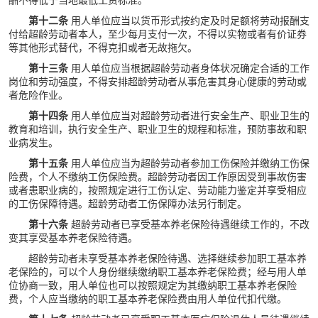
第十二条
用人单位应当以货币形式按约定及时足额将劳动报酬支
付给超龄劳动者本人，至少每月支付一次，不得以实物或者有价证券
等其他形式替代，不得克扣或者无故拖欠。
第十三条
用人单位应当根据超龄劳动者身体状况确定合适的工作
岗位和劳动强度，不得安排超龄劳动者从事危害其身心健康的劳动或
者危险作业。
第十四条
用人单位应当对超龄劳动者进行安全生产、职业卫生的
教育和培训，执行安全生产、职业卫生的规程和标准，预防事故和职
业病发生。
第十五条
用人单位应当为超龄劳动者参加工伤保险并缴纳工伤保
险费，个人不缴纳工伤保险费。超龄劳动者因工作原因受到事故伤害
或者患职业病的，按照规定进行工伤认定、劳动能力鉴定并享受相应
的工伤保障待遇。超龄劳动者工伤保障办法另行制定。
第十六条
超龄劳动者已享受基本养老保险待遇继续工作的，不改
变其享受基本养老保险待遇。
超龄劳动者未享受基本养老保险待遇、选择继续参加职工基本养
老保险的，可以个人身份继续缴纳职工基本养老保险费；经与用人单
位协商一致，用人单位也可以按照规定为其缴纳职工基本养老保险
费，个人应当缴纳的职工基本养老保险费由用人单位代扣代缴。