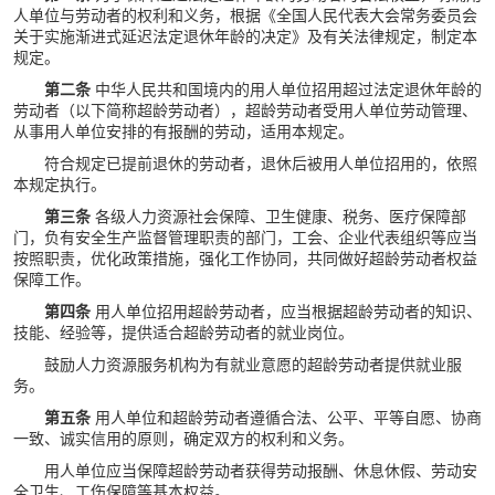
人单位与劳动者的权利和义务，根据《全国人民代表大会常务委员会
关于实施渐进式延迟法定退休年龄的决定》及有关法律规定，制定本
规定。
第二条
中华人民共和国境内的用人单位招用超过法定退休年龄的
劳动者（以下简称超龄劳动者），超龄劳动者受用人单位劳动管理、
从事用人单位安排的有报酬的劳动，适用本规定。
符合规定已提前退休的劳动者，退休后被用人单位招用的，依照
本规定执行。
第三条
各级人力资源社会保障、卫生健康、税务、医疗保障部
门，负有安全生产监督管理职责的部门，工会、企业代表组织等应当
按照职责，优化政策措施，强化工作协同，共同做好超龄劳动者权益
保障工作。
第四条
用人单位招用超龄劳动者，应当根据超龄劳动者的知识、
技能、经验等，提供适合超龄劳动者的就业岗位。
鼓励人力资源服务机构为有就业意愿的超龄劳动者提供就业服
务。
第五条
用人单位和超龄劳动者遵循合法、公平、平等自愿、协商
一致、诚实信用的原则，确定双方的权利和义务。
用人单位应当保障超龄劳动者获得劳动报酬、休息休假、劳动安
全卫生、工伤保障等基本权益。