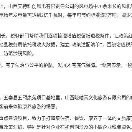
陵上，山西艾特科创风电有限责任公司的风电场中70余米长的风
场年发电量可达到2亿千瓦时，每年可节约标准煤7万吨，减少二
长，税务部门帮助我们逐项梳理增值税留抵退税条件，让政策红利从
池县税务局依托税收大数据，建立“政策适配清单”，围绕增值税
、防范涉税风险。
行。有了法治与公平的护航，发展才有底气保障。”甄智表示，“
。五寨县五颐康苑项目基地里，山西晓岫青文化旅游有限公司的
客前来体验康养旅游的惬意。
重点建设项目，致力于打造集住宿、餐饮、康养于一体的文旅康
费政策汇编，特别是针对企业在初创期涉及的小微企业税费减免