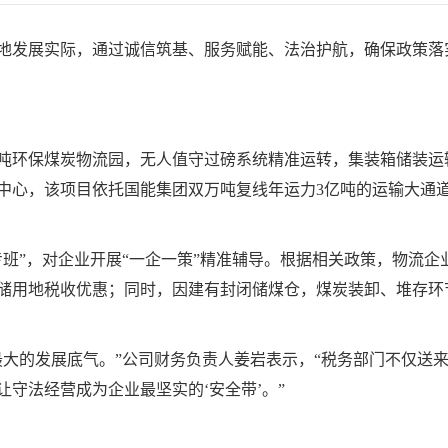
地发展实际，通过诚信筑基、服务赋能、法治护航，确保政策落实
吨环保煤炭物流园，无人值守过磅系统精准运转，集装箱储装运输
中心，该项目依托国能集团双万吨复线年运力3亿吨的运输大通道，
班”，对企业开展“一企一策”精准辅导。根据相关政策，物流企
储用地税收优惠；同时，因建有封闭储煤仓，煤炭装卸、堆存环节
大的发展底气。”公司财务负责人姜岩表示，“税务部门不仅送来
守法经营成为企业最坚实的‘安全带’。”