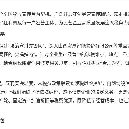
5个全国税收宣传月为契机，广泛开展守法经营宣传辅导，精准
平红利惠及每一户经营主体，为民营企业高质量发展注入税务力
根基
组建“法治宣讲先锋队”，深入山西宏厚智能装备有限公司等重点
易懂的“实操指南”。针对企业生产经营中的涉税难点、堵点，重
，结合纳税缴费信用修复相关规定，引导企业树立“合规为先、诚
度，又有实操温度，从税费政策解读到涉税风险提醒，再到纳税
表示，“我们始终坚持依法纳税，这不仅是企业的法定义务，更是企
扣除、固定资产加速折旧等税费优惠，既降低了经营成本，也让
底色