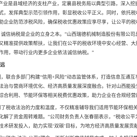
造产业是县域经济的支柱产业，定襄县税务局以典型引路，深入挖
式，发挥典型示范引领作用，彰显税收公平正义。同时，依托税收
助企业防范涉税风险，确保税收优惠政策应享尽享，让公平的税收
，诚信纳税是企业的立身之本。”山西瑞德机械制造股份有限公司
又精准提供政策帮扶，让我们在公平的税收环境中安心经营、大
作用，带动行业内更多企业依法诚信纳税。”
致远
制，联合多部门构建“信用+风险”动态监管体系，打造信息互通
法治与营商环境优化、经济高质量发展深度融合。针对山西能投
综合利用、节能环保等相关税费优惠政策，助力企业在合规经营
到了税收法治的力度和温度，不仅精准辅导我们适用节能环保相
化解了资金周转难题。”公司财务负责人张春丽表示，“税收公平
技术研发投入，助力实现‘双碳’目标，为地方经济高质量发展贡献