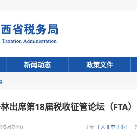
新闻动态
政策文件
署
林出席第18届税收征管论坛（FTA
务总局办公厅
字号：
[ 大 ]
[ 中 ]
[ 小 ]