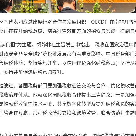
率代表团应邀出席经济合作与发展组织（OECD）在南非开普敦
部门在提升纳税意愿、增强征管效能方面的探索与实践，得到与
遵从负担”为主题。胡静林在主旨发言中指出，税收在国家治理中
财政安全乃至全球经济稳健发展都有着重要影响。中国税务部门
善纳税体验；坚持奖惩并举，以信用评价强化纳税激励；坚持从
，多措并举促进纳税意愿提升。
速演进，各国税务部门要加强税收征管交流与合作，优化税收营
税收治理体系。他就深化国际税收合作提出三点倡议：一是加强
是推动税收征管技术互鉴，共享数字化转型及提升纳税意愿的实
征管合作互赢，加强税收情报交换和跨境监管，联合防范打击跨
务和海关总局局长苏海尔·阿班米举行会谈，围绕“税路通”跨境