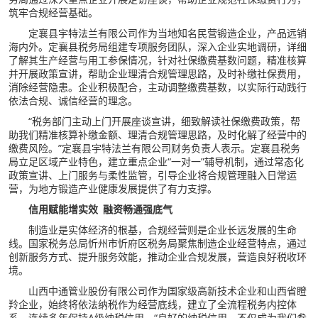
筑牢合规经营基础。
定襄县宇特法兰有限公司作为当地知名民营锻造企业，产品远销
海内外。定襄县税务局组建专项服务团队，深入企业实地调研，详细
了解其生产经营与用工参保情况，针对社保缴费基数问题，精准核算
并开展政策宣讲，帮助企业理清合规管理思路，及时补缴社保费用，
消除经营隐患。企业积极配合，主动调整缴费基数，以实际行动践行
依法合规、诚信经营的理念。
“税务部门主动上门开展座谈宣讲，细致解读社保缴费政策，帮
助我们精准核算补缴金额、理清合规管理思路，及时化解了经营中的
缴费风险。”定襄县宇特法兰有限公司财务负责人表示。
定襄县税务
局立足区域产业特色，建立重点企业
“一对一”辅导机制，通过常态化
政策宣讲、上门服务与柔性监管，引导企业将合规管理融入日常运
营，为地方锻造产业健康发展提供了有力支撑。
信用赋能增实效 融资畅通强底气
制造业是实体经济的根基，合规经营则是企业长远发展的生命
线。国家税务总局忻州市忻府区税务局聚焦制造企业经营特点，通过
创新服务方式、提升服务效能，推动企业合规发展，营造良好税收环
境。
山西中通管业股份有限公司作为国家级高新技术企业和山西省瞪
羚企业，始终将依法纳税作为经营底线，建立了全流程税务内控体
系，连续多年保持A级纳税信用。“良好的纳税信用，不仅成为我们参