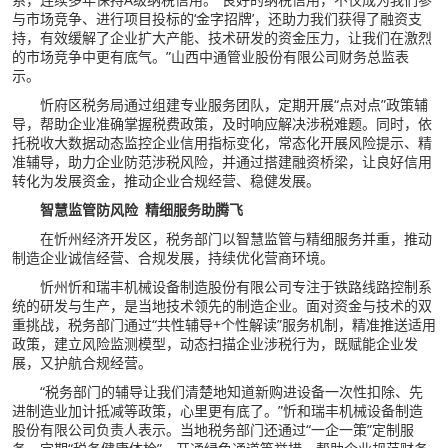
与市场竞争、进行项目投标的‘金字招牌’，还助力我们获得了融资支
持，有效缓解了企业扩大产能、技术研发的资金压力，让我们在激烈
的市场竞争中更有底气。”山西中通管业股份有限公司财务总监表
示。
忻府区税务局通过组建专业服务团队，定期开展“点对点”政策辅
导，帮助企业准确掌握税费政策，及时响应解决涉税难题。同时，依
托税收大数据动态监控企业信用指标变化，常态化开展风险提示、精
准辅导，助力企业防范涉税风险，并通过搭建融资桥梁，让良好信用
转化为发展资金，推动企业合规经营、稳健发展。
智慧监管防风险 精细服务助腾飞
在忻州经济开发区，税务部门以智慧监管与精细服务并重，推动
制造企业诚信经营、合规发展，持续优化营商环境。
忻州忻和瑞丰机械设备制造股份有限公司专注于铁路线路控制系
统的研发与生产，是当地技术领先的制造企业。面对资金与技术的双
重挑战，税务部门通过“共性辅导+个性解读”服务机制，精准推送适用
政策，建立风险监测模型，动态扫描企业涉税行为，既赋能企业发
展，又护航合规经营。
“税务部门的辅导让我们清楚地知道新购进设备一次性扣除、先
进制造业加计抵减等政策，心里更有底了。”忻和瑞丰机械设备制造
股份有限公司负责人表示。
当地
税务部门还通过
“一企一策”定制服