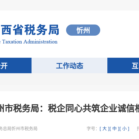
忻州
公开
工作动态
互
州市税务局：税企同心共筑企业诚信
务总局忻州市税务局
字号：
[ 大 ]
[ 中 ]
[ 小 ]