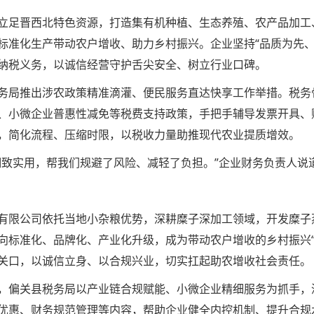
立足晋西北特色资源，打造集有机种植、生态养殖、农产品加工
标准化生产带动农户增收、助力乡村振兴。企业坚持“品质为先、
纳税义务，以诚信经营守护舌尖安全、树立行业口碑。
务局推出涉农政策精准滴灌、便民服务直达快享工作举措。税务
、小微企业普惠性减免等税费支持政策，手把手辅导发票开具、
引，简化流程、压缩时限，以税收力量助推现代农业提质增
细致实用，帮我们规避了风险、减轻了负担。”企业财务负责人说
有限公司依托当地小杂粮优势，深耕糜子深加工领域，开发糜子
向标准化、品牌化、产业化升级，成为带动农户增收的乡村振兴“
关口，以诚信立身、以合规兴业，切实扛起助农增收社会责任。
，偏关县税务局以产业链合规赋能、小微企业精细服务为抓手，深
优惠、财务规范管理等内容，帮助企业健全内控机制、提升合规