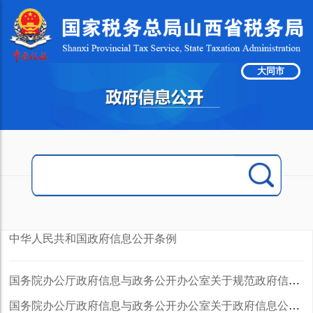
大同市
中华人民共和国政府信息公开条例
国务院办公厅政府信息与政务公开办公室关于规范政府信息公开平台有关事项的通知
国务院办公厅政府信息与政务公开办公室关于政府信息公开工作年度报告有关事项的通知