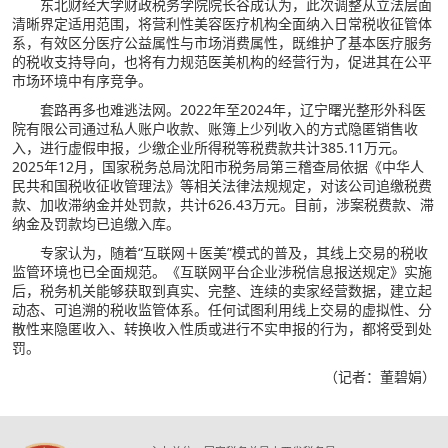
东北财经大学财政税务学院院长谷成认为，此次调整从立法层面
清晰界定适用范围，将营利性美容医疗机构全面纳入日常税收征管体
系，有效区分医疗公益属性与市场消费属性，既维护了基本医疗服务
的税收支持导向，也将有力规范医美机构的经营行为，促进其在公平
市场环境中有序竞争。
套路再多也难逃法网。2022年至2024年，辽宁曙光整形外科医
院有限公司通过私人账户收款、账簿上少列收入的方式隐匿销售收
入，进行虚假申报，少缴企业所得税等税费款共计385.11万元。
2025年12月，国家税务总局沈阳市税务局第三稽查局依据《中华人
民共和国税收征收管理法》等相关法律法规规定，对该公司追缴税费
款、加收滞纳金并处罚款，共计626.43万元。目前，涉案税费款、滞
纳金及罚款均已追缴入库。
专家认为，随着“互联网＋医美”模式的普及，其线上交易的税收
监管环境也已全面规范。《互联网平台企业涉税信息报送规定》实施
后，税务机关能够获取到真实、完整、连续的卖家经营数据，建立起
动态、可追溯的税收监管体系。任何试图利用线上交易的虚拟性、分
散性来隐匿收入、转换收入性质或进行不实申报的行为，都将受到处
罚。
（记者：董碧娟）