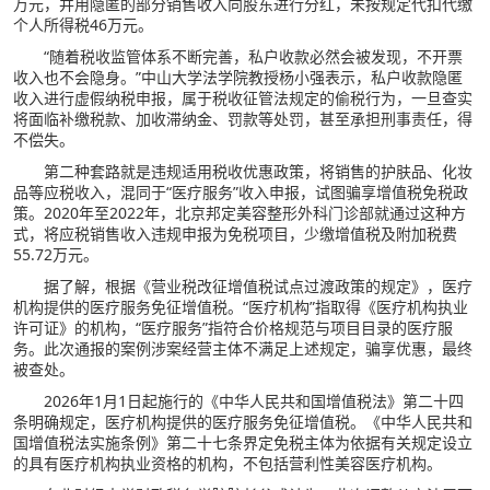
万元，并用隐匿的部分销售收入向股东进行分红，未按规定代扣代缴
个人所得税46万元。
“随着税收监管体系不断完善，私户收款必然会被发现，不开票
收入也不会隐身。”中山大学法学院教授杨小强表示，私户收款隐匿
收入进行虚假纳税申报，属于税收征管法规定的偷税行为，一旦查实
将面临补缴税款、加收滞纳金、罚款等处罚，甚至承担刑事责任，得
不偿失。
第二种套路就是违规适用税收优惠政策，将销售的护肤品、化妆
品等应税收入，混同于“医疗服务”收入申报，试图骗享增值税免税政
策。2020年至2022年，北京邦定美容整形外科门诊部就通过这种方
式，将应税销售收入违规申报为免税项目，少缴增值税及附加税费
55.72万元。
据了解，根据《营业税改征增值税试点过渡政策的规定》，医疗
机构提供的医疗服务免征增值税。“医疗机构”指取得《医疗机构执业
许可证》的机构，“医疗服务”指符合价格规范与项目目录的医疗服
务。此次通报的案例涉案经营主体不满足上述规定，骗享优惠，最终
被查处。
2026年1月1日起施行的《中华人民共和国增值税法》第二十四
条明确规定，医疗机构提供的医疗服务免征增值税。《中华人民共和
国增值税法实施条例》第二十七条界定免税主体为依据有关规定设立
的具有医疗机构执业资格的机构，不包括营利性美容医疗机构。