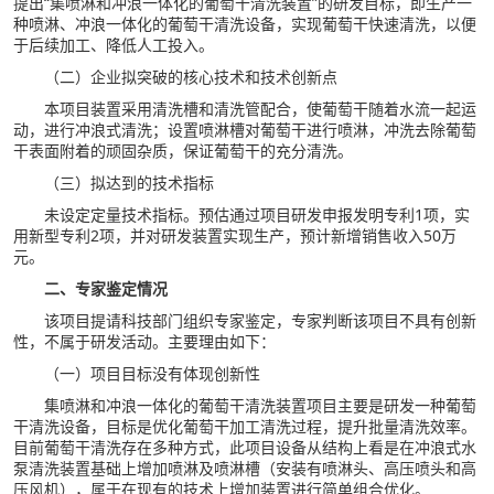
提出“集喷淋和冲浪一体化的葡萄干清洗装置”的研发目标，即生产一
种喷淋、冲浪一体化的葡萄干清洗设备，实现葡萄干快速清洗，以便
于后续加工、降低人工投入。
（二）企业拟突破的核心技术和技术创新点
本项目装置采用清洗槽和清洗管配合，使葡萄干随着水流一起运
动，进行冲浪式清洗；设置喷淋槽对葡萄干进行喷淋，冲洗去除葡萄
干表面附着的顽固杂质，保证葡萄干的充分清洗。
（三）拟达到的技术指标
未设定定量技术指标。预估通过项目研发申报发明专利1项，实
用新型专利2项，并对研发装置实现生产，预计新增销售收入50万
元。
二、专家鉴定情况
该项目提请科技部门组织专家鉴定，专家判断该项目不具有创新
性，不属于研发活动。主要理由如下：
（一）项目目标没有体现创新性
集喷淋和冲浪一体化的葡萄干清洗装置项目主要是研发一种葡萄
干清洗设备，目标是优化葡萄干加工清洗过程，提升批量清洗效率。
目前葡萄干清洗存在多种方式，此项目设备从结构上看是在冲浪式水
泵清洗装置基础上增加喷淋及喷淋槽（安装有喷淋头、高压喷头和高
压风机），属于在现有的技术上增加装置进行简单组合优化。