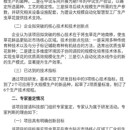
模生产的菌种。二是在中试车间开展为期1年的中试生产验证，以确
定所选菌种、工艺的稳定性。三是探寻后续大规模生产所需的生产参
数，并研究相关设备设施配套，为建设大规模自动化智慧型工厂生产
虫草花提供技术支持。
（二）企业拟突破的核心技术和技术创新点
企业认为该项目拟突破的核心技术在于将虫草花产地南移，使虫
草花鲜品更贴近市场核心区域。技术创新点包括：一是采用多种传统
育种技术以及与分子标记辅助育种有机结合的方法，选育出优质虫草
花新种；二是建立多维度环境因子协同调控的规模化培育技术体系，
实现虫草花的优质高效规模化生产；三是引入自动化流水线作业的新
的生产模式，显著提升生产效率。
（三）已达到的技术指标
通过项目研发，基本实现了研发目标中的3项核心技术指标，找
到了2个可应用于大规模生产的新品种，起草了2项质量标准，制订了
6个生产技术规程。
二、专家鉴定情况
该项目提请科技部门组织专家鉴定，专家认为属于研发活动。专
家判断的理由如下：
（一）项目具有明确创新目标
该项目的目标是实现虫草花在南方贴近市场核心区域工厂化的生