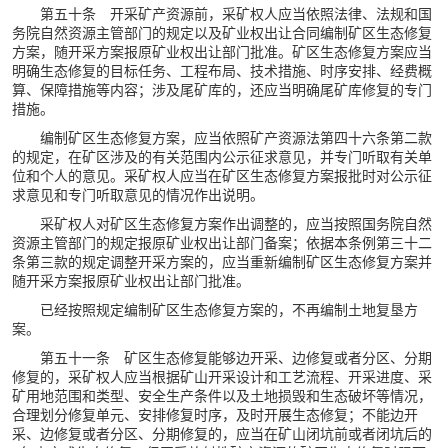
第五十条 开采矿产资源前，采矿权人应当依照法律、法规和国
务院自然资源主管部门的规定以及矿业权出让合同编制矿区生态修复
方案，随开采方案报原矿业权出让部门批准。矿区生态修复方案应当
明确生态修复的目标任务、工程布局、技术措施、时序安排、经费概
算、保障措施等内容；涉及尾矿库的，还应当明确尾矿库修复的专门
措施。
编制矿区生态修复方案，应当依照矿产资源法第四十六条第二款
的规定，在矿区涉及的有关范围内公示征求意见，并专门听取有关单
位和个人的意见。采矿权人应当在矿区生态修复方案报批时对公示征
求意见和专门听取意见的情况作出说明。
采矿权人对矿区生态修复方案作出调整的，应当按照国务院自然
资源主管部门的规定报原矿业权出让部门备案；依据本条例第三十二
条第三款的规定调整开采方案的，应当重新编制矿区生态修复方案并
随开采方案报原矿业权出让部门批准。
已经按照规定编制矿区生态修复方案的，不再编制土地复垦方
案。
第五十一条 矿区生态修复能够边开采、边修复或者分区、分期
修复的，采矿权人应当根据矿山开采设计和工艺流程、开采进度、采
矿用地范围和类型、安全生产条件以及土地损毁和生态破坏等情况，
合理划分修复单元、安排修复时序，及时开展生态修复；不能边开
采、边修复或者分区、分期修复的，应当在矿山闭坑前或者闭坑后的