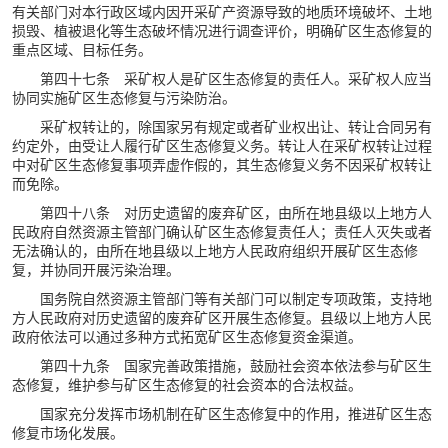
有关部门对本行政区域内因开采矿产资源导致的地质环境破坏、土地
损毁、植被退化等生态破坏情况进行调查评价，明确矿区生态修复的
重点区域、目标任务。
第四十七条 采矿权人是矿区生态修复的责任人。采矿权人应当
协同实施矿区生态修复与污染防治。
采矿权转让的，除国家另有规定或者矿业权出让、转让合同另有
约定外，由受让人履行矿区生态修复义务。转让人在采矿权转让过程
中对矿区生态修复事项弄虚作假的，其生态修复义务不因采矿权转让
而免除。
第四十八条 对历史遗留的废弃矿区，由所在地县级以上地方人
民政府自然资源主管部门确认矿区生态修复责任人；责任人灭失或者
无法确认的，由所在地县级以上地方人民政府组织开展矿区生态修
复，并协同开展污染治理。
国务院自然资源主管部门等有关部门可以制定专项政策，支持地
方人民政府对历史遗留的废弃矿区开展生态修复。县级以上地方人民
政府依法可以通过多种方式拓宽矿区生态修复资金渠道。
第四十九条 国家完善政策措施，鼓励社会资本依法参与矿区生
态修复，维护参与矿区生态修复的社会资本的合法权益。
国家充分发挥市场机制在矿区生态修复中的作用，推进矿区生态
修复市场化发展。