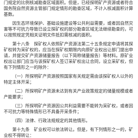
门规定的比例核减勘查区域面积。但是，已经探明矿产资源或者符合
国务院自然资源主管部门规定情形的勘查区域，不计入核减面积计算
基数。
因生态环境保护、基础设施建设等公共利益需要，或者因自然灾
害等不可抗力导致已设立探矿权的部分勘查区域无法继续勘查的，可
以按照规定凭相关证明文件抵扣需核减的面积。
第十八条 探矿权人依照矿产资源法第二十五条规定申请将其探
矿权转为采矿权的，应当在探矿权期限内向原矿业权出让部门提出申
请，并提交矿产资源储量报告（以下简称储量报告）等材料。原矿业
权出让部门应当与该探矿权人签订采矿权出让合同，设立采矿权，但
有下列情形之一的除外：
（一）所探明矿产资源按照国家有关规定需由该探矿权人以外的
特定主体开采；
（二）所探明矿产资源未达到有关产业政策规定的储量规模或者
产能要求；
（三）所探明矿产资源因公共利益需要不能转为采矿权，或者因
不可抗力等特殊情形已不具备开采条件；
（四）法律、行政法规规定的其他情形。
第十九条 矿业权可以依法转让。但是，有下列情形之一的，矿
业权不得转让：