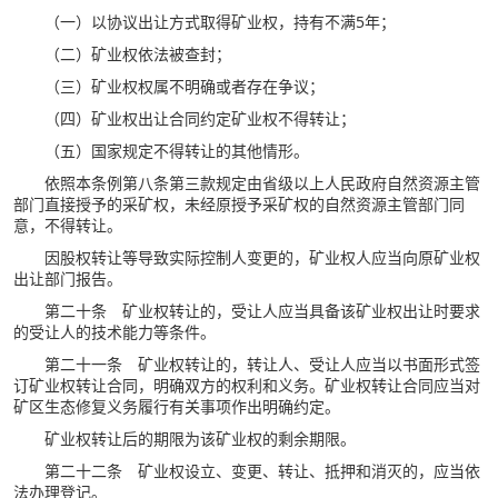
（一）以协议出让方式取得矿业权，持有不满5年；
（二）矿业权依法被查封；
（三）矿业权权属不明确或者存在争议；
（四）矿业权出让合同约定矿业权不得转让；
（五）国家规定不得转让的其他情形。
依照本条例第八条第三款规定由省级以上人民政府自然资源主管
部门直接授予的采矿权，未经原授予采矿权的自然资源主管部门同
意，不得转让。
因股权转让等导致实际控制人变更的，矿业权人应当向原矿业权
出让部门报告。
第二十条 矿业权转让的，受让人应当具备该矿业权出让时要求
的受让人的技术能力等条件。
第二十一条 矿业权转让的，转让人、受让人应当以书面形式签
订矿业权转让合同，明确双方的权利和义务。矿业权转让合同应当对
矿区生态修复义务履行有关事项作出明确约定。
矿业权转让后的期限为该矿业权的剩余期限。
第二十二条 矿业权设立、变更、转让、抵押和消灭的，应当依
法办理登记。