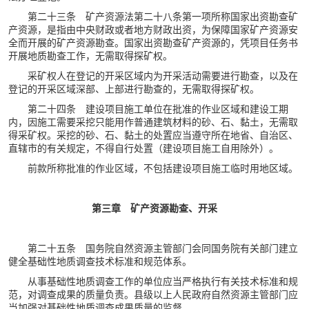
第二十三条 矿产资源法第二十八条第一项所称国家出资勘查矿
产资源，是指由中央财政或者地方财政出资，为保障国家矿产资源安
全而开展的矿产资源勘查。国家出资勘查矿产资源的，凭项目任务书
开展地质勘查工作，无需取得探矿权。
采矿权人在登记的开采区域内为开采活动需要进行勘查，以及在
登记的开采区域深部、上部进行勘查的，无需取得探矿权。
第二十四条 建设项目施工单位在批准的作业区域和建设工期
内，因施工需要采挖只能用作普通建筑材料的砂、石、黏土，无需取
得采矿权。采挖的砂、石、黏土的处置应当遵守所在地省、自治区、
直辖市的有关规定，不得自行处置（建设项目施工自用除外）。
前款所称批准的作业区域，不包括建设项目施工临时用地区域。
第三章 矿产资源勘查、开采
第二十五条 国务院自然资源主管部门会同国务院有关部门建立
健全基础性地质调查技术标准和规范体系。
从事基础性地质调查工作的单位应当严格执行有关技术标准和规
范，对调查成果的质量负责。县级以上人民政府自然资源主管部门应
当加强对基础性地质调查成果质量的监督。