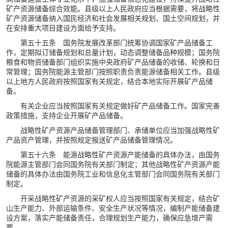
矿产资源储备综合效能。县级以上人民政府应当根据需要，将战略性
矿产资源储备纳入国民经济和社会发展相关规划、国土空间规划，并
在安排重大项目建设方面给予支持。
第五十五条 国务院发展改革部门统筹协调国家矿产品储备工
作，定期拟订储备规划和总量计划，动态调整储备品种规模；国务院
粮食和物资储备部门组织实施中央政府矿产品储备的收储、轮换和日
常管理；国务院能源主管部门按照职责负责能源储备相关工作。县级
以上地方人民政府按照国家有关规定，结合本地实际开展矿产品储
备。
有关企业应当按照国家有关规定做好矿产品储备工作。国家完善
政策措施，支持企业开展矿产品储备。
战略性矿产资源产品储备管理部门、承储单位应当加强战略性矿
产品资产管理，并按照规定报送矿产品储备管理情况。
第五十六条 能源战略性矿产资源产能储备的具体办法，由国务
院能源主管部门会同国务院有关部门制定；其他战略性矿产资源产能
储备的具体办法由国务院工业和信息化主管部门会同国务院有关部门
制定。
开采战略性矿产资源的采矿权人应当按照国家有关规定，结合矿
山生产能力、外部运输条件、安全生产状况等情况，编制产能储备建
设方案，落实产能储备责任，合理规划生产能力，确保应急增产需
要。