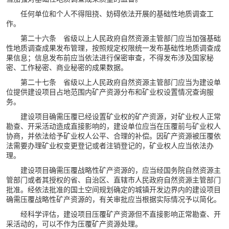
任何单位和个人不得阻挠、妨碍依法开展的基础性地质调查工
作。
第二十六条 省级以上人民政府自然资源主管部门应当加强基础
性地质调查成果发布管理，按照规定权限统一发布基础性地质调查成
果信息；信息发布前应当依法进行保密审查，不得发布涉及国家秘
密、工作秘密、商业秘密的成果数据。
第二十七条 省级以上人民政府自然资源主管部门应当为建设单
位提供建设项目占地范围内矿产资源分布和矿业权设置情况查询服
务。
建设项目确需压覆已经设置矿业权的矿产资源，对矿业权人正常
勘查、开采活动造成直接影响的，建设单位应当在压覆前与矿业权人
协商，并依法给予矿业权人公平、合理的补偿。因矿产资源被压覆依
法需要办理矿业权变更登记或者注销登记的，矿业权人应当依法办
理。
建设项目确需压覆战略性矿产资源的，应当经国务院自然资源主
管部门或者其授权的省、自治区、直辖市人民政府自然资源主管部门
批准。经依法批准的国土空间规划确定的城镇开发边界内的建设项目
确需压覆战略性矿产资源的，有关审批应当根据实际情况予以简化。
经科学评估，建设项目压覆矿产资源但不直接影响正常勘查、开
采活动的，可以不作为压覆矿产资源处理。