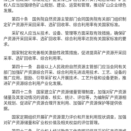
权人应当加强绿色矿山规划、建设、运营和管理，推动矿山企业绿色
发展。
第四十条 国务院自然资源主管部门会同国务院有关部门组织制
定矿产资源开采回采率、选矿回收率、综合利用率有关国家标准。
采矿权人应当从技术、设备、管理等方面采取有效措施，确保矿
产资源开采回采率、选矿回收率、综合利用率达到有关国家标准的要
求。
国家制定和完善相关激励性政策措施，促进提高矿产资源开采回
采率、选矿回收率、综合利用率。
第四十一条 县级以上人民政府自然资源主管部门应当会同有关
部门加强矿产资源综合开采、综合利用先进适用技术、工艺、设备的
推广应用，鼓励、引导采矿权人开展技术、工艺升级和设备更新，推
进矿产资源综合利用产业化发展。
第四十二条 国家建立矿产资源储量管理制度，加强对矿产资源
储量及其变动情况的调查、核实、统计、评估等，为编制矿产资源相
关规划、促进矿产资源合理开发利用、加强矿产资源保护等提供依
据。
国家定期组织开展矿产资源潜力评价和开发利用现状调查，加强
对矿产资源储量和矿业权价值及相关权益的评估管理。
第四十三条 矿业权人经过勘查工作查明可供开采的矿产资源或