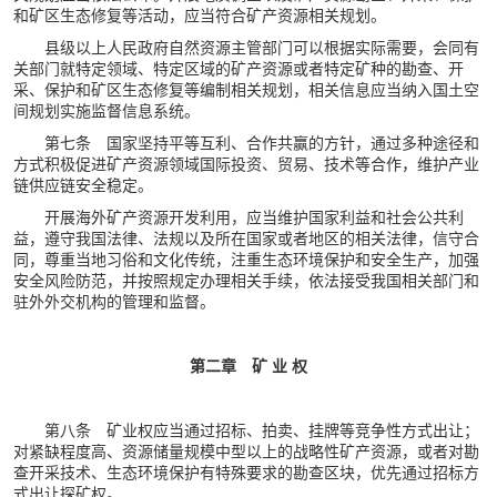
和矿区生态修复等活动，应当符合矿产资源相关规划。
县级以上人民政府自然资源主管部门可以根据实际需要，会同有
关部门就特定领域、特定区域的矿产资源或者特定矿种的勘查、开
采、保护和矿区生态修复等编制相关规划，相关信息应当纳入国土空
间规划实施监督信息系统。
第七条 国家坚持平等互利、合作共赢的方针，通过多种途径和
方式积极促进矿产资源领域国际投资、贸易、技术等合作，维护产业
链供应链安全稳定。
开展海外矿产资源开发利用，应当维护国家利益和社会公共利
益，遵守我国法律、法规以及所在国家或者地区的相关法律，信守合
同，尊重当地习俗和文化传统，注重生态环境保护和安全生产，加强
安全风险防范，并按照规定办理相关手续，依法接受我国相关部门和
驻外外交机构的管理和监督。
第二章 矿 业 权
第八条 矿业权应当通过招标、拍卖、挂牌等竞争性方式出让；
对紧缺程度高、资源储量规模中型以上的战略性矿产资源，或者对勘
查开采技术、生态环境保护有特殊要求的勘查区块，优先通过招标方
式出让探矿权。