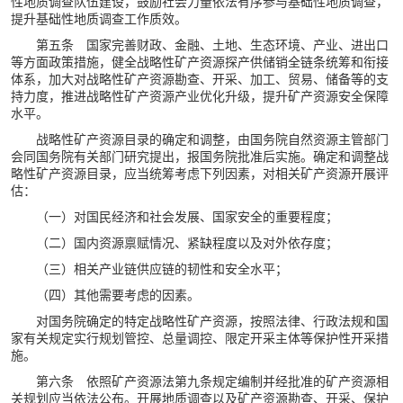
性地质调查队伍建设，鼓励社会力量依法有序参与基础性地质调查，
提升基础性地质调查工作质效。
第五条 国家完善财政、金融、土地、生态环境、产业、进出口
等方面政策措施，健全战略性矿产资源探产供储销全链条统筹和衔接
体系，加大对战略性矿产资源勘查、开采、加工、贸易、储备等的支
持力度，推进战略性矿产资源产业优化升级，提升矿产资源安全保障
水平。
战略性矿产资源目录的确定和调整，由国务院自然资源主管部门
会同国务院有关部门研究提出，报国务院批准后实施。确定和调整战
略性矿产资源目录，应当统筹考虑下列因素，对相关矿产资源开展评
估：
（一）对国民经济和社会发展、国家安全的重要程度；
（二）国内资源禀赋情况、紧缺程度以及对外依存度；
（三）相关产业链供应链的韧性和安全水平；
（四）其他需要考虑的因素。
对国务院确定的特定战略性矿产资源，按照法律、行政法规和国
家有关规定实行规划管控、总量调控、限定开采主体等保护性开采措
施。
第六条 依照矿产资源法第九条规定编制并经批准的矿产资源相
关规划应当依法公布。开展地质调查以及矿产资源勘查、开采、保护