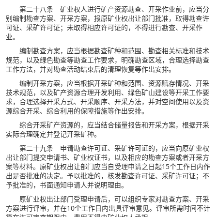
第二十八条 矿业权人进行矿产资源勘查、开采作业前，应当分
别编制勘查方案、开采方案，报原矿业权出让部门批准，取得勘查许
可证、采矿许可证；未取得相应许可证的，不得进行勘查、开采作
业。
编制勘查方案，应当根据勘查矿种和范围、勘查相关标准和技术
规范，以及绿色勘查等勘查工作要求，明确勘查区域，合理选择勘查
工作方法，并对勘查活动结束后的清理恢复等作出安排。
编制开采方案，应当根据开采矿种和范围、资源赋存情况、开采
技术规范，以及矿产资源合理开发利用、绿色矿山建设等开采工作要
求，合理选择开采方式、开采顺序、开采方法，并对空间使用以及资
源综合开采、综合利用的保障措施等作出安排。
综合开采矿产资源的，应当结合储量报告和开采方案，根据开采
实际合理确定并登记开采矿种。
第二十九条 申请勘查许可证、采矿许可证的，应当向原矿业权
出让部门提交申请书、矿业权证书，以及相应的勘查方案或者开采方
案等材料。原矿业权出让部门应当自受理申请之日起15个工作日内作
出是否批准的决定。予以批准的，核发勘查许可证、采矿许可证；不
予批准的，书面通知申请人并说明理由。
原矿业权出让部门受理申请后，可以组织专家对勘查方案、开采
方案进行评审，并在10个工作日内出具评审意见。评审所需时间不计