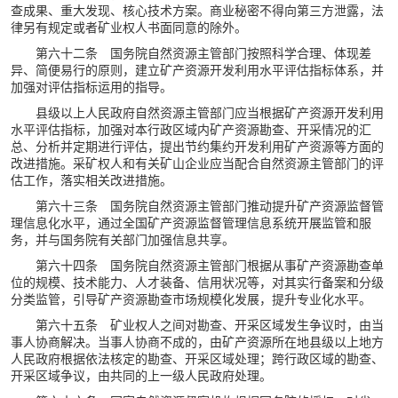
查成果、重大发现、核心技术方案。商业秘密不得向第三方泄露，法
律另有规定或者矿业权人书面同意的除外。
第六十二条 国务院自然资源主管部门按照科学合理、体现差
异、简便易行的原则，建立矿产资源开发利用水平评估指标体系，并
加强对评估指标运用的指导。
县级以上人民政府自然资源主管部门应当根据矿产资源开发利用
水平评估指标，加强对本行政区域内矿产资源勘查、开采情况的汇
总、分析并定期进行评估，提出节约集约开发利用矿产资源等方面的
改进措施。采矿权人和有关矿山企业应当配合自然资源主管部门的评
估工作，落实相关改进措施。
第六十三条 国务院自然资源主管部门推动提升矿产资源监督管
理信息化水平，通过全国矿产资源监督管理信息系统开展监管和服
务，并与国务院有关部门加强信息共享。
第六十四条 国务院自然资源主管部门根据从事矿产资源勘查单
位的规模、技术能力、人才装备、信用状况等，对其实行备案和分级
分类监管，引导矿产资源勘查市场规模化发展，提升专业化水平。
第六十五条 矿业权人之间对勘查、开采区域发生争议时，由当
事人协商解决。当事人协商不成的，由矿产资源所在地县级以上地方
人民政府根据依法核定的勘查、开采区域处理；跨行政区域的勘查、
开采区域争议，由共同的上一级人民政府处理。