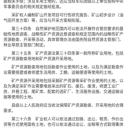
面相关手续；涉及军用土地的，还应当经军队团级以上单位按照中央
军事委员会的相关规定报经批准。
采矿权人编制矿山开发项目可行性研究报告、矿山初步设计（油
气田开发方案）等，应当与开采方案相衔接。
第三十四条 自然保护地范围内可以依法开展符合管控要求的基
础性地质调查、战略性矿产资源远景调查和规定范围内的战略性矿产
资源勘查、开采等活动，具体管理办法由国务院自然资源主管部门、
林业草原主管部门制定。
第三十五条 矿产资源法第三十四条第一款所称矿业用地，包括
矿产资源勘查用地和矿产资源开采用地。
矿产资源勘查用地包括勘查作业使用的土地，以及为满足勘查作
业需要搭建或者修建生活用房、工棚、运输便道等使用的土地。
矿产资源开采用地包括采掘矿产资源等采矿作业使用的土地，以
及为满足采矿作业需要堆放采出的矿石、废石、废渣，修建工业厂
房、井巷工程、尾矿库、配套的选矿厂、生活服务设施、交通运输设
施等使用的土地。
县级以上人民政府应当依法保障矿产资源勘查、开采用地的合理
需求。
第三十六条 矿业权人可以依法通过划拨、出让、租赁、作价出
资等方式使用国有土地，也可以依法通过出让、出租等方式取得集体