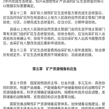
2年内完成生态修复，但开采放射性矿产资源的矿区生态修复时限可
以根据实际需要确定。
第五十二条 采矿权人按照矿区生态修复方案完成生态修复后，
应当及时向矿区所在地县级以上地方人民政府自然资源主管部门申请
验收；分区、分期完成生态修复的，应当分区、分期申请验收。
县级以上地方人民政府自然资源主管部门会同生态环境主管部门
等有关部门组织矿区生态修复验收。验收合格的，应当向采矿权人出
具验收合格确认书；验收不合格的，应当向采矿权人出具书面整改意
见，由采矿权人整改完成后重新申请验收。
第五十三条 矿区生态修复费用由采矿权人按年度提取，除法律
另有规定外，矿区生态修复费用不得被查封、冻结或者划拨。
第五章 矿产资源储备和应急
第五十四条 国家按照政府主导、社会共建、多元互补、高效协
同的原则，构建产品储备、产能储备和产地储备相结合的战略性矿产
资源储备体系，科学合理确定储备结构、规模和布局并动态调整，发
挥储备的战略保障、宏观调控和应对急需等功能。
国家完善战略性矿产资源储备监管体系，加快储备设施建设，提
高储备运营主体专业化水平，加强储备信息化建设，持续提升战略性