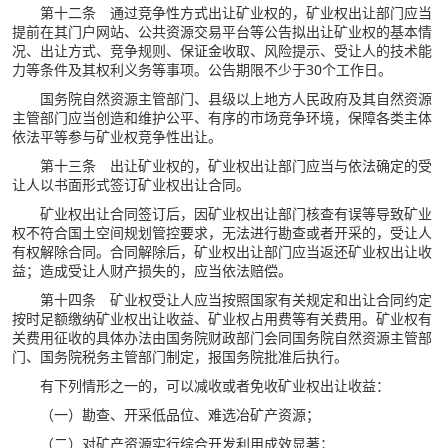
第十二条 通过竞争性方式出让矿业权的，矿业权出让部门应当
提前在其门户网站、公共资源交易平台等公告拟出让矿业权的基本情
况、出让方式、竞争规则、保证金收取、风险提示、受让人的技术能
力等条件及其权利义务等事项。公告期限不少于30个工作日。
国务院自然资源主管部门、县级以上地方人民政府及其自然资源
主管部门应当创造和维护公平、有序的市场竞争环境，保障各类主体
依法平等参与矿业权竞争性出让。
第十三条 出让矿业权的，矿业权出让部门应当与依法确定的受
让人以书面形式签订矿业权出让合同。
矿业权出让合同签订后，因矿业权出让部门核查有误等导致矿业
权不符合国土空间规划管控要求，无法进行勘查或者开采的，受让人
有权解除合同。合同解除后，矿业权出让部门应当返还矿业权出让收
益；造成受让人财产损失的，应当依法赔偿。
第十四条 矿业权受让人应当按照国家有关规定和出让合同约定
按时足额缴纳矿业权出让收益、矿业权占用费等有关费用。矿业权有
关费用征收的具体办法由国务院财政部门会同国务院自然资源主管部
门、国务院税务主管部门制定，报国务院批准后执行。
有下列情形之一的，可以减收或者免收矿业权出让收益：
（一）勘查、开采低品位、难选冶矿产资源；
（二）对矿产资源实行综合开发利用成效显著；