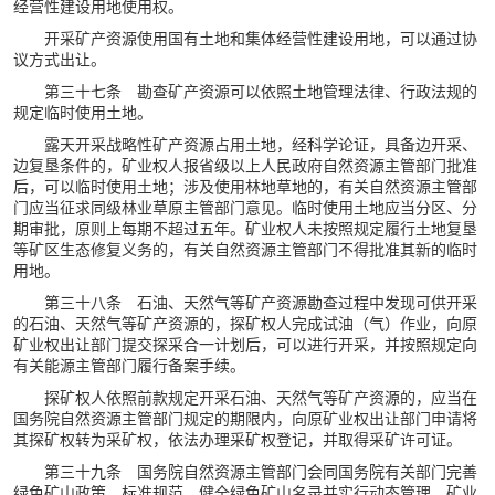
经营性建设用地使用权。
开采矿产资源使用国有土地和集体经营性建设用地，可以通过协
议方式出让。
第三十七条 勘查矿产资源可以依照土地管理法律、行政法规的
规定临时使用土地。
露天开采战略性矿产资源占用土地，经科学论证，具备边开采、
边复垦条件的，矿业权人报省级以上人民政府自然资源主管部门批准
后，可以临时使用土地；涉及使用林地草地的，有关自然资源主管部
门应当征求同级林业草原主管部门意见。临时使用土地应当分区、分
期审批，原则上每期不超过五年。矿业权人未按照规定履行土地复垦
等矿区生态修复义务的，有关自然资源主管部门不得批准其新的临时
用地。
第三十八条 石油、天然气等矿产资源勘查过程中发现可供开采
的石油、天然气等矿产资源的，探矿权人完成试油（气）作业，向原
矿业权出让部门提交探采合一计划后，可以进行开采，并按照规定向
有关能源主管部门履行备案手续。
探矿权人依照前款规定开采石油、天然气等矿产资源的，应当在
国务院自然资源主管部门规定的期限内，向原矿业权出让部门申请将
其探矿权转为采矿权，依法办理采矿权登记，并取得采矿许可证。
第三十九条 国务院自然资源主管部门会同国务院有关部门完善
绿色矿山政策、标准规范，健全绿色矿山名录并实行动态管理。矿业