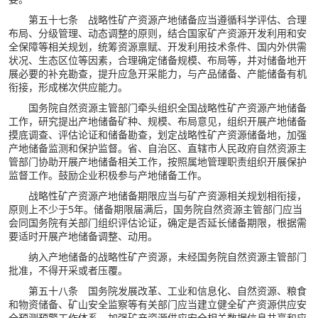
第五十七条 战略性矿产资源产地储备应当遵循科学评估、合理
布局、分级管理、动态调整的原则，结合国家矿产资源开发利用和安
全保障等相关规划，统筹资源禀赋、开发利用技术条件、国内外供需
状况、生态区位等因素，合理确定储备规模、布局等，并对储备地开
展必要的补充勘查，提升应急开采能力，与产品储备、产能储备有机
衔接，形成梯次供应能力。
国务院自然资源主管部门牵头组织全国战略性矿产资源产地储备
工作，研究提出产地储备矿种、规模、布局意见，组织开展产地储备
摸底调查、评估论证和储备勘查，划定战略性矿产资源储备地，加强
产地储备监测和保护监督。省、自治区、直辖市人民政府自然资源主
管部门协助开展产地储备相关工作，按照属地管理职责组织开展保护
监督工作。鼓励企业积极参与产地储备工作。
战略性矿产资源产地储备期限应当与矿产资源相关规划相衔接，
原则上不少于5年。储备期限届满后，国务院自然资源主管部门应当
会同国务院有关部门组织评估论证，确定是否延长储备期限，根据需
要适时开展产地储备调整、动用。
纳入产地储备的战略性矿产资源，未经国务院自然资源主管部门
批准，不得开采或者压覆。
第五十八条 国务院发展改革、工业和信息化、自然资源、粮食
和物资储备、矿山安全监察等有关部门应当建立健全矿产资源供应安
全预测预警工作体系，加强矿产资源供应安全相关数据信息共享和应