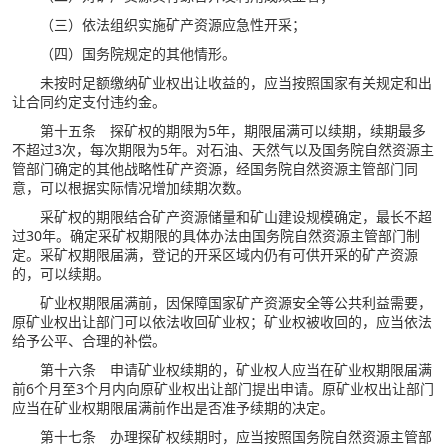
（三）依法组织实施矿产资源应急性开采；
（四）国务院规定的其他情形。
未按时足额缴纳矿业权出让收益的，应当按照国家有关规定和出
让合同约定支付违约金。
第十五条 探矿权的期限为5年，期限届满可以续期，续期最多
不超过3次，每次期限为5年。对石油、天然气以及国务院自然资源主
管部门确定的其他战略性矿产资源，经国务院自然资源主管部门同
意，可以根据实际情况增加续期次数。
采矿权的期限结合矿产资源储量和矿山建设规模确定，最长不超
过30年。确定采矿权期限的具体办法由国务院自然资源主管部门制
定。采矿权期限届满，登记的开采区域内仍有可供开采的矿产资源
的，可以续期。
矿业权期限届满前，因保障国家矿产资源安全等公共利益需要，
原矿业权出让部门可以依法收回矿业权；矿业权被收回的，应当依法
给予公平、合理的补偿。
第十六条 申请矿业权续期的，矿业权人应当在矿业权期限届满
前6个月至3个月内向原矿业权出让部门提出申请。原矿业权出让部门
应当在矿业权期限届满前作出是否准予续期的决定。
第十七条 办理探矿权续期时，应当按照国务院自然资源主管部