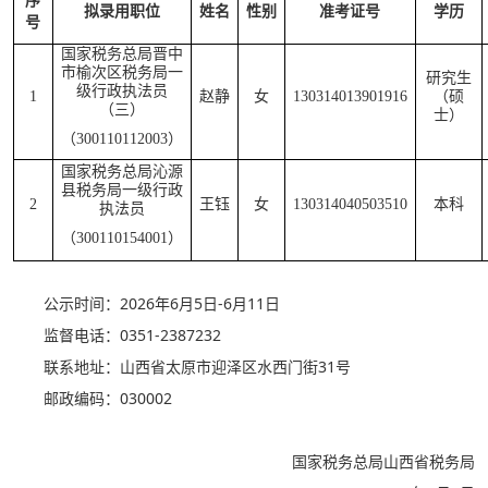
序
拟录用职位
姓名
性别
准考证号
学历
号
国家税务总局晋中
市榆次区税务局一
研究生
级行政执法员
1
赵静
女
130314013901916
（硕
（三）
士）
（300110112003）
国家税务总局沁源
县税务局一级行政
2
王钰
女
130314040503510
本科
执法员
（300110154001）
公示时间：2026年6月5日-6月11日
监督电话：0351-2387232
联系地址：山西省太原市迎泽区水西门街31号
邮政编码：030002
国家税务总局山西省税务局