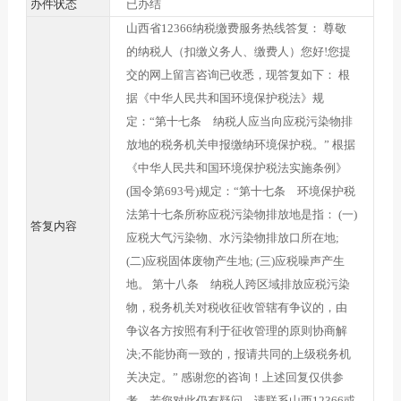
办件状态
已办结
山西省12366纳税缴费服务热线答复： 尊敬
的纳税人（扣缴义务人、缴费人）您好!您提
交的网上留言咨询已收悉，现答复如下： 根
据《中华人民共和国环境保护税法》规
定：“第十七条 纳税人应当向应税污染物排
放地的税务机关申报缴纳环境保护税。” 根据
《中华人民共和国环境保护税法实施条例》
(国令第693号)规定：“第十七条 环境保护税
法第十七条所称应税污染物排放地是指： (一)
答复内容
应税大气污染物、水污染物排放口所在地;
(二)应税固体废物产生地; (三)应税噪声产生
地。 第十八条 纳税人跨区域排放应税污染
物，税务机关对税收征收管辖有争议的，由
争议各方按照有利于征收管理的原则协商解
决;不能协商一致的，报请共同的上级税务机
关决定。” 感谢您的咨询！上述回复仅供参
考，若您对此仍有疑问，请联系山西12366或