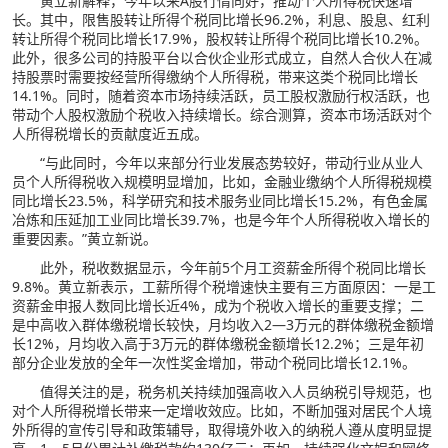
黄立新解释，今年以来A股行情向好，推动个人所得税快速增
长。其中，限售股转让所得个税同比增长96.2%，利息、股息、红利
转让所得个税同比增长17.9%，股权转让所得个税同比增长10.2%。
此外，很多公司的持股平台以合伙企业形式成立，自然人合伙人在减
持股票时需要按经营所得缴纳个人所得税，带来这类个税同比增长
14.1%。同时，随着资本市场持续活跃，员工股权激励行权活跃，也
带动个人股权激励个税收入持续增长。综合测算，资本市场活跃对个
人所得税增长的贡献度近五成。
“与此同时，今年以来部分行业发展态势较好，带动行业从业人
员个人所得税收入规模明显增加，比如，金融业缴纳个人所得税规模
同比增长23.5%，科学研究和技术服务业同比增长15.2%，有色金属
冶炼和压延加工业同比增长39.7%，也是今年个人所得税收入增长的
重要因素。”黄立新说。
此外，税收数据显示，今年前5个月工资薪金所得个税同比增长
9.8%。黄立新表示，工薪所得个税增速快主要有三方面原因：一是工
资薪金申报人数同比增长近4%，成为个税收入增长的重要支撑；二
是中高收入群体缴税增长较快，月均收入2—3万元的群体缴税金额增
长12%，月均收入高于3万元的群体缴税金额增长12.2%；三是年初
部分企业发放的全年一次性奖金增加，带动个税同比增长12.1%。
值得关注的是，税务机关持续加强高收入人员纳税引导规范，也
对个人所得税增长带来一定增收效应。比如，不断加强对居民个人境
外所得的宣传引导和政策辅导，取得境外收入的纳税人遵从度明显提