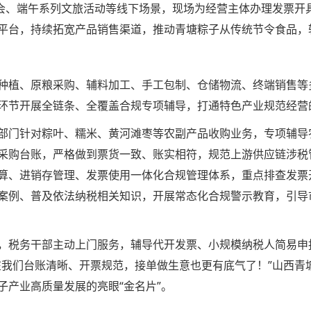
布会、端午系列文旅活动等线下场景，现场为经营主体办理发票开
平台，持续拓宽产品销售渠道，推动青塘粽子从传统节令食品，
种植、原粮采购、辅料加工、手工包制、仓储物流、终端销售等
环节开展全链条、全覆盖合规专项辅导，打通特色产业规范经营的
部门针对粽叶、糯米、黄河滩枣等农副产品收购业务，专项辅导
采购台账，严格做到票货一致、账实相符，规范上游供应链涉税
算、进销存管理、发票使用一体化合规管理体系，重点排查发票
案例、普及依法纳税相关知识，开展常态化合规警示教育，引导
，税务干部主动上门服务，辅导代开发票、小规模纳税人简易申
在我们台账清晰、开票规范，接单做生意也更有底气了！”山西青
子产业高质量发展的亮眼“金名片”。