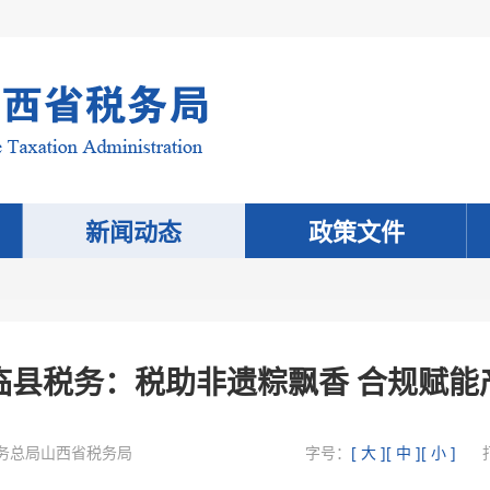
新闻动态
政策文件
临县税务：税助非遗粽飘香 合规赋能
务总局山西省税务局
字号：
[ 大 ]
[ 中 ]
[ 小 ]