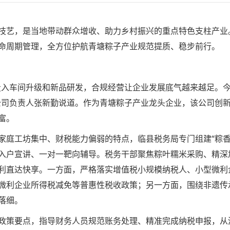
技艺，是当地带动群众增收、助力乡村振兴的重点特色支柱产业
命周期管理，全方位护航青塘粽子产业规范提质、稳步前行。
投入车间升级和新品研发，合规经营让企业发展底气越来越足。
司负责人张新勤说道。作为青塘粽子产业龙头企业，该公司创新采
富。
家庭工坊集中、财税能力偏弱的特点，临县税务局专门组建“粽香
入户宣讲、一对一靶向辅导。税务干部聚焦粽叶糯米采购、精深
利直达快享。一方面，严格落实增值税小规模纳税人、小型微利企
微利企业所得税减免等普惠性税收政策；另一方面，围绕非遗传
落细。
政策要点，指导财务人员规范账务处理、精准完成纳税申报，从