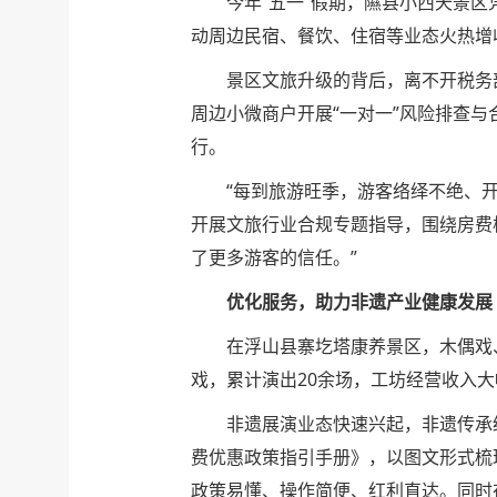
今年“五一”假期，隰县小西天景区
动周边民宿、餐饮、住宿等业态火热增
景区文旅升级的背后，离不开税务
周边小微商户开展“一对一”风险排查
行。
“每到旅游旺季，游客络绎不绝、
开展文旅行业合规专题指导，围绕房费
了更多游客的信任。”
优化服务，助力非遗产业健康发展
在浮山县寨圪塔康养景区，木偶戏
戏，累计演出20余场，工坊经营收入
非遗展演业态快速兴起，非遗传承
费优惠政策指引手册》，以图文形式梳
政策易懂、操作简便、红利直达。同时