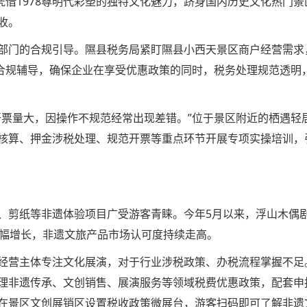
凭借1978尊明代彩塑的独特文化魅力，跻身国内历史文化热门
收。
部门的合规引导。隰县税务局紧盯隰县小西天景区商户经营需求
与合规辅导，确保企业在享受优惠政策的同时，税务处理规范透明
开票量大，因操作不规范经常出现差错。”位于景区附近的栖遇轻
核算、押金涉税处理、规范开票等重点环节开展专项实操培训，
、剪纸等非遗体验项目广受游客青睐。今年5月以来，浮山木偶
大幅增长，非遗文旅产品市场认可度持续走高。
经营主体专注文化展演，对于行业涉税政策、办税流程掌握不足
理非遗传承、文创销售、展演服务等领域税费优惠政策，配套申
在景区文创展销区设置税收政策微展台，游客扫码即可了解非遗