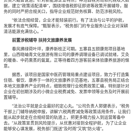
据，建立“政策适配清单”，围绕增值税即征即退等政策开展辅导，服
务的同时严把合规关口，指导企业规范财务核算、防范涉税风险。
“依法合规经营，企业才能轻装前行。有了法治与公平的护航，
发展才有底气保障。”甄智表示，“税务部门的专业服务让企业对深耕
清洁能源充满信心。”
前置涉税辅导 扶持文旅康养发展
春风拂绿荷叶坪，康养新枝正可期。五寨县五颐康苑项目基地
里，山西晓岫青文化旅游有限公司的康养调理设备已调试就绪，艾灸
的暖香、中药熏蒸的氤氲，正等待着四方游客前来体验康养旅游的惬
意。
据悉，该项目是国家中医药管理局重点建设项目，致力于打造集
住宿、餐饮、康养于一体的文旅康养示范基地，五寨县税务局正结合
本地文旅康养产业的特点，细致梳理行业税费政策汇编，特别是针对
企业在初创期涉及的小微企业税费减免、发票申领等业务及时开展前
置辅导。
“法治公平就是企业最好的定心丸。”公司负责人郭健表示，“税务
干部上门辅导纳税申报，讲解‘六税两费’减免等政策适用条件，让我们
能从起步就走在合规经营的轨道上，把更多精力投入到运营筹备中
去。”从政策宣贯到风险提示，从优惠对接到全程护航，为了让企业
能够安心谋发展，税务部门既送“及时雨”又筑“防火墙”。