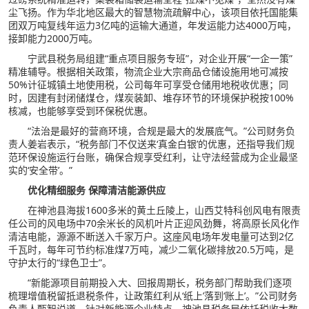
尘飞扬。
作为华北地区最大的智慧物流疏解中心，该项目依托国能集
团双万吨复线年运力3亿吨的运输大通道，年发运能力达4000万吨，
接卸能力2000万吨。
宁武县税务局组建“重点项目服务专班”，对企业开展“一企一策”
精准辅导。根据相关政策，物流企业大宗商品仓储设施用地可减按
50%计征城镇土地使用税，公司每年可享受仓储用地税收优惠；同
时，因建有封闭储煤仓，煤炭装卸、堆存环节的环境保护税按100%
核减，也能够享受到环保税优惠。
“法治是最好的营商环境，合规是最大的发展底气。”公司财务负
责人姜岩表示，“税务部门不仅送来‘真金白银’的优惠，还指导我们规
范环保设施运行台账，确保合规享受红利，让守法经营成为企业最坚
实的‘安全带’。”
优化精细服务 保障清洁能源供应
在神池县海拔1600多米的黄土丘陵上，山西艾特科创风电有限责
任公司的风电场中70余米长的风机叶片正迎风劲舞，将高原长风化作
清洁电能，源源不断送入千家万户。这座风电场年发电量可达到2亿
千瓦时，每年可节约标准煤7万吨，减少二氧化碳排放20.5万吨，是
守护太行的“绿色卫士”。
“新能源项目前期投入大、回报周期长，税务部门帮助我们逐项
梳理增值税留抵退税条件，让政策红利从‘纸上’落到‘账上’。”公司财务
负责人甄智说道。针对新能源企业特点，神池县税务局依托税收大数