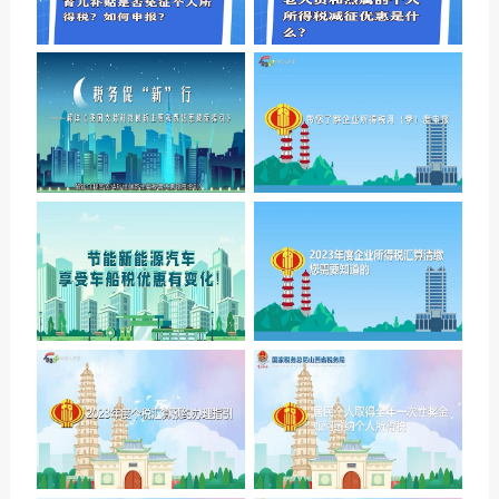
还契税？
税人有哪些？
问税我来答｜山西省关于
问税我来答｜育儿补贴是否免
疾、孤老人员和烈属的个
征个人所得税？如何申报？
得税减征优惠是什么？
带您了解企业所得税月（
税务促“新”行
度申报
节能新能源汽车享受车船税优
2023年度企业所得税汇算
惠有变化！
您需要知道的