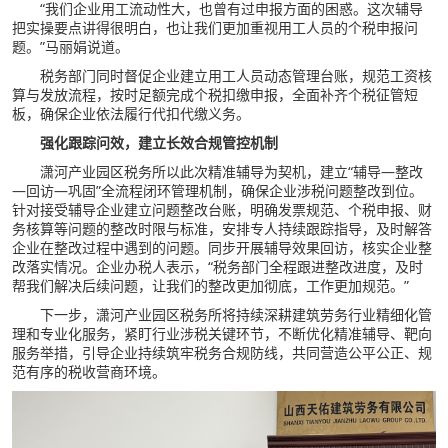
“我们企业用工流动性大，也曾有过申报方面的困惑。这次辅导
把实操要点讲得很明白，也让我们更加重视用工人员的个税申报问
题。”马丽娟说道。
税务部门同时督促企业建立用工人员动态管理台账，规范工资核
算与发放流程，按时足额完成个税扣缴申报，全面补齐个税征管短
板，确保企业依法履行代扣代缴义务。
强化跟踪问效，建立长效合规管控机制
潇河产业园区税务所以此次精准辅导为契机，建立“辅导—整改
—回访—巩固”全流程闭环管理机制，确保企业涉税问题整改到位。
针对接受辅导企业建立问题整改台账，明确发票规范、个税申报、财
务核算等问题的整改时限与标准，安排专人持续跟踪指导，及时解答
企业在整改过程中遇到的问题。同步开展辅导效果回访，核实企业整
改落实情况。企业办税人表示，“税务部门全程跟进整改进度，及时
帮我们解决后续问题，让我们的整改更加彻底，工作更加规范。”
下一步，潇河产业园区税务所将持续深耕建筑劳务行业精细化管
理和专业化服务，紧盯行业涉税关键环节，不断优化精准辅导、靶向
服务举措，引导企业持续筑牢税务合规防线，共同营造公平公正、规
范有序的税收营商环境。