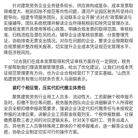
针对建筑劳务企业业务链条较长、供应商构成复杂、成本发票取
得难度大、税前扣除不规范等共性问题，潇河产业园区税务所坚持问
题导向，组建专项服务团队，主动联系企业开展“点对点”政策解读与
实操辅导。团队系统梳理并解读企业所得税税前扣除凭证管理办法、
增值税发票开具使用等核心政策，明确合规发票的取得范围、审核标
准、归档流程及潜在风险点。辅导企业逐笔核验票据、分类整理凭
证，协助排查无票支出情况。对存在问题的企业，要求企业限期取得
合规票据并整改相关报表，切实提升企业成本凭证规范化管理水平，
降低涉税风险。
“过去我们在成本发票取得和凭证审核方面存在一定困扰，税务
干部帮助我们理清票据管理思路，给出了优化建议，让我们对成本凭
证规范管理更有方向，也为企业合规经营打下了坚实基础。”山西天
佑建筑劳务有限公司财务负责人马丽娟表示。
紧盯个税征管，压实代扣代缴主体责任
聚焦建筑劳务行业用工人员多、流动性大、工资薪酬个税申报不
及时、扣缴不到位等问题，税务服务团队向企业详细解读个人所得税
全员全额扣缴申报政策要求，强调企业法定代扣代缴责任与未按规定
申报的法律后果，讲解企业工资薪金账载列支、个税申报数据、社保
缴费基数三者之间的对应逻辑关系。针对关于临时工、劳务派遣人
员、异地务工人员等特殊用工群体的个税申报难点，逐一解答企业疑
惑，协助企业制定切实可行的操作方案。