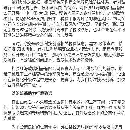
依托税收大数据，祁县税务局构建全流程风险防控体系，针对玻
璃行业“研发周期长、技术迭代快”的特点，对祁县红海玻璃制品有限
公司开展“一企一策”合规辅导。税务人员深入企业智能化生产线改造
项目，协助排查研发费用归集、税费申报等环节的潜在风险，帮助企
业建立长效合规内控机制，推动涉税风险“早发现、早化解”。通过事
前引导与过程跟踪，税务部门既维护了税收秩序，也让企业在公平可
预期的法治环境中安心创新、放心发展。
同时，税务局聚焦科技创新相关税费优惠，建立“政策直达、精
准滴灌”落实机制。针对红海玻璃等企业技术改造需求，组建专项服
务专班开展“面对面”辅导，协助企业精准归集研发费用、规范优惠享
受流程，有效降低创新成本，激发技术改造积极性。
祁县红海玻璃制品有限公司负责人表示：“税务部门的辅导，帮
我们梳理了生产经营中的涉税风险点，建立起常态化内控机制，让企
业在智能化升级过程中更安心、更省心，为我们专注技术创新、加快
产业升级增添了底气。”
法治筑基助力行稳致远
在山西灵石亨泰荣和金属压铸件有限公司的生产车间，汽车零部
件、新能源支架等产品源源不断从生产线有序下线。作为一家从初创
逐步成长起来的专精特新“小巨人”企业，其对法治公平的营商环境尤
为看重。
为了营造良好的营商环境，灵石县税务局组建“税收法治服务专