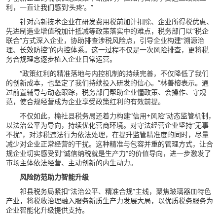
利，一直让我们感到‘头疼’。”
针对高新技术企业在研发费用税前加计扣除、企业所得税优惠、
先进制造业增值税加计抵减等政策落实中的难点，税务部门以“税企
联合”方式深入企业，协助排查涉税风险点，引导企业构建“溯源治
理、长效防控”的内控体系。这一过程不仅是一次风险排查，更将税
务合规理念逐步植入企业日常运营。
“政策红利的精准落地与内控机制的持续完善，不仅降低了我们
的创新成本，也坚定了我们持续投入研发的信心。”林善榕表示。通
过前置辅导与动态跟踪，税务部门帮助企业懂政策、会操作、守规
范，使合规经营成为企业享受政策红利的有效前提。
不仅如此，榆社县税务局还着力构建“信用+风险”动态监管机制，
以法治公平为导向，持续优化营商环境。对守法经营企业坚持“无事
不扰”，对涉税违法行为依法处理，在提升监管精准度的同时，尽量
减少对企业正常经营的干扰。这种精准与包容并重的管理方式，让合
规企业切实感受到“诚信纳税就是生产力”的价值导向，进一步激发了
市场主体依法经营、主动创新的内生动力。
风险防范助力智能升级
祁县税务局紧扣“法治公平、精准合规”主线，聚焦玻璃器皿特色
产业，将税收治理融入服务新质生产力发展大局，以优质税务服务为
企业智能化升级提供支持。