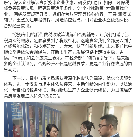
班”，深入企业解读高新技术企业优惠、研发费用加计扣除、环保税
减免等政策法规，明确政策适用条件，变“企业找政策”为“政策找企
业”。围绕发票规范开具、进销存台账管理等核心内容，开展“滴灌式”
辅导，重点关注申报流程、风险防控要点，引导企业树立依法纳税、
合规经营意识。
“税务部门给我们做税收政策讲解和合规辅导，让我们打消了涉
税风险的顾虑，足额享受到了税收红利。这笔资金我们全部投入到了
产线智能化改造和技术研发上，大大加快了创新步伐。未来我们也会
继续坚持依法合规经营，在新质生产力发展道路上走得更稳、更
远。”亨泰荣和会计庞先生表示。在税务部门的持续引导下，越来越
多的企业认识到，合规经营不仅是底线要求，更是企业行稳致远的内
生动力。
下一步，晋中市税务局将持续深化税收法治建设，优化合规服务
体系，进一步激发市场主体依法经营、主动创新的内生动力，以法治
化、精细化的税务环境，助力新质生产力企业健康成长，为县域经济
高质量发展注入持久“税动力”。