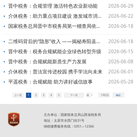
晋中税务：合规管理 激活特色农业新动能
2026-06-29
介休税务：助力重点项目建设 激发城市消费新活力
2026-06-22
国家税务总局晋中市税务局第一稽查局依法查处寿阳县鑫恒安加油站偷税案件
2026-06-18
二维码背后的“隐形”收入 ——揭秘寿阳县鑫恒安加油站有限公司偷税案件
2026-06-18
晋中税务：税务合规赋能企业绿色转型升级
2026-06-15
晋中税务：合规赋能新质生产力发展
2026-06-08
介休税务：普法宣传进校园 携手学法向未来
2026-06-01
平遥税务：合规赋能 助力讲好诚信故事
2026-05-28
上一页
1
2
3
4
5
下一页
跳
1/82页
确定
主办单位：国家税务总局山西省税务局
地址：太原市水西门街31号
纳税缴费服务热线：0351—12366