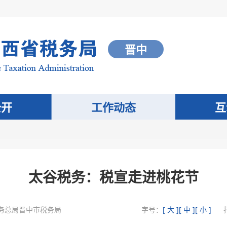
晋中
公开
工作动态
互
太谷税务：税宣走进桃花节
务总局晋中市税务局
字号：
[ 大 ]
[ 中 ]
[ 小 ]