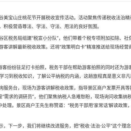
谷美宝山庄桃花节开展税收宣传活动。活动聚焦传递税收法治精
，积极营造尊法、学法、守法、用法的良好氛围。
谷区税务局组建“税宣小分队”，他们带着个税专项附加扣除、社
游客讲解最新税收政策。还将“政策明白卡”精准推送给现场经营
往游客纷纷驻足打卡拍照，税务干部在帮助游客拍照的同时还为游客
能学习到税收知识，了解公平纳税的内涵，这趟旅程真是意义非凡
询服务台，现场为游客讲解税收政策，指导景区商户发票开具等
还是“需求的调研员”，他们聚焦纳税人急难愁盼，现场询问收集纳
中处理。景区商户王先生称赞道：“税务干部用‘家常话’解读政策
示，下一步，我们将继续改进服务，把“税收·法治·公平”这个理