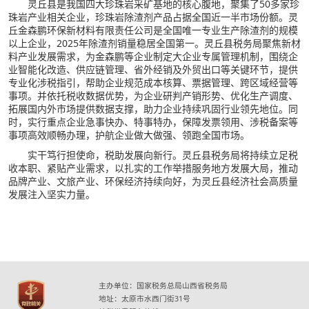
灵丘县是我国四大珍珠岩采矿基地的核心腹地，聚集了50多家珍
珠岩产业相关企业，珍珠岩除渣剂产品占据全国近一半市场份额。灵
丘金森鹏环保新材料有限责任公司是全国唯一专业生产除渣剂的规模
以上企业，2025年除渣剂销量稳居全国第一。灵丘县税务局聚焦新材
料产业发展需求，为金森鹏等企业制定大企业专属管理机制，围绕企
业智能化改造、供应链管理、省外经销及外贸出口等关键环节，提供
专业化涉税指引，帮助企业规范成本核算、票据管理、跨区域经营等
事项。并依托税收数据优势，为企业研判产销形势、优化生产调度、
拓展国内外市场提供数据支撑，助力企业持续巩固行业领先地位。同
时，实行重点企业急事快办、特事特办，保障发票领用、涉税备案等
事项高效顺畅办理，护航企业做大做强、领跑全国市场。
实干笃行担使命，税助发展向新行。灵丘县税务局将持续立足税
收本职、紧贴产业需求，以扎实的工作举措服务地方发展大局，推动
品牌产业、文旅产业、环保经济持续向好，为灵丘县经济社会高质量
发展注入坚实力量。
主办单位：国家税务总局山西省税务局
地址：太原市水西门街31号