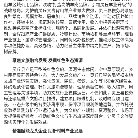
山羊区域公用品牌，吹响“打造高端羊肉品牌，引领灵丘羊业升级”的
战略号角。为护航灵丘大青背山羊产业做大做强，灵丘县税务局聚焦
良种繁育、规模养殖、屠宰加工、品牌销售全链条，主动对接养殖合
作社、经销主体，规范财务核算、票据使用、收入申报等关键环节，
推动特色养殖产业标准化、规范化、品牌化发展。并依托税源管理机
制，全程跟踪产业扩群提质、冷链建设、市场拓销等重点环节，理顺
产业链上下游涉税管理流程。同时优化办税模式，推动涉牧主体高频
事项便捷办理、高效办结，助力经营主体集中精力抓生产、拓市场、
树品牌。
聚焦文旅融合发展 发掘红色生态资源
灵丘县立足平型关红色文旅、唐河生态休闲、空中草原观光、乡
村民宿集群等特色业态，大力发展文旅产业。灵丘县税务局紧扣本地
文旅产业运营实际，强化景区、民宿、餐饮、文创等160余家经营主
体的规范化管理。针对文旅消费链条，理顺票据使用、收入核算、用
工管理等关键事项，助力文旅行业稳健运营。不仅如此，灵丘县税务
局还聚焦重点文旅项目推进，建立项目跟进机制，及时响应项目建
设、业态升级中的各类涉税事项，保障项目顺利落地运营。并依托税
收数据监测分析行业运行态势，为文旅产业规划、资源整合、市场开
发提供数据参考，推动红色文化与生态旅游深度融合，让灵丘文旅资
源切实转化为发展效益。
精准赋能龙头企业 助新材料产业发展