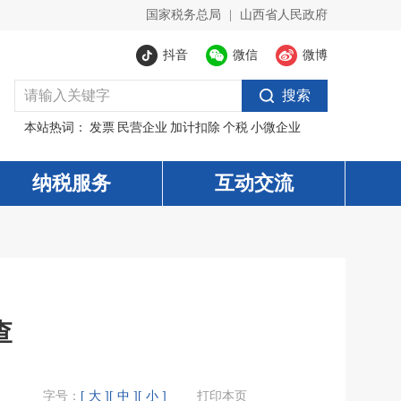
国家税务总局
|
山西省人民政府
抖音
微信
微博
搜索
本站热词：
发票
民营企业
加计扣除
个税
小微企业
纳税服务
互动交流
查
字号：
[ 大 ]
[ 中 ]
[ 小 ]
打印本页