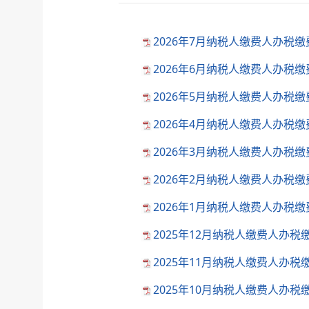
2026年7月纳税人缴费人办税缴费
2026年6月纳税人缴费人办税缴费
2026年5月纳税人缴费人办税缴费
2026年4月纳税人缴费人办税缴费
2026年3月纳税人缴费人办税缴费
2026年2月纳税人缴费人办税缴费
2026年1月纳税人缴费人办税缴费
2025年12月纳税人缴费人办税缴
2025年11月纳税人缴费人办税缴
2025年10月纳税人缴费人办税缴