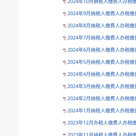
2024年10月纳税人缴费人办税缴
2024年9月纳税人缴费人办税缴费
2024年8月纳税人缴费人办税缴费
2024年7月纳税人缴费人办税缴费
2024年6月纳税人缴费人办税缴费
2024年5月纳税人缴费人办税缴费
2024年4月纳税人缴费人办税缴费
2024年3月纳税人缴费人办税缴费
2024年2月纳税人缴费人办税缴费
2024年1月纳税人缴费人办税缴费
2023年12月办税人缴费人办税缴
2023年11月纳税人缴费人办税缴