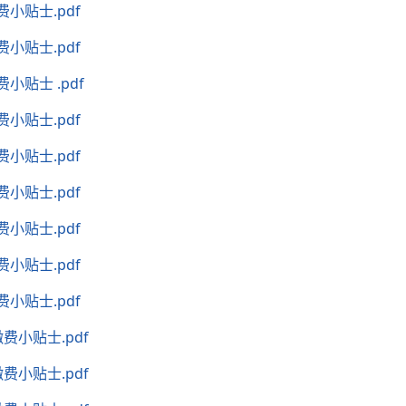
小贴士.pdf
小贴士.pdf
小贴士 .pdf
小贴士.pdf
小贴士.pdf
小贴士.pdf
小贴士.pdf
小贴士.pdf
小贴士.pdf
费小贴士.pdf
费小贴士.pdf