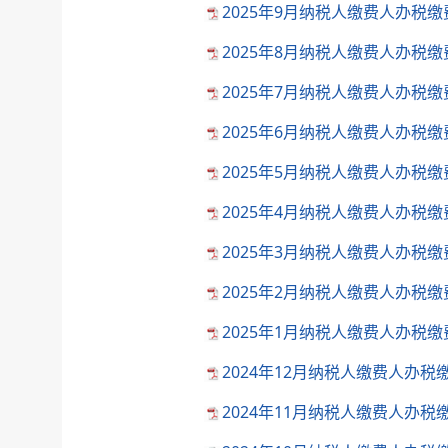
2025年9月纳税人缴费人办税缴费
2025年8月纳税人缴费人办税缴费
2025年7月纳税人缴费人办税缴费
2025年6月纳税人缴费人办税缴费
2025年5月纳税人缴费人办税缴费
2025年4月纳税人缴费人办税缴费
2025年3月纳税人缴费人办税缴费
2025年2月纳税人缴费人办税缴费
2025年1月纳税人缴费人办税缴费
2024年12月纳税人缴费人办税缴
2024年11月纳税人缴费人办税缴