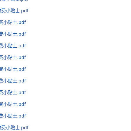
费小贴士.pdf
小贴士.pdf
小贴士.pdf
小贴士.pdf
小贴士.pdf
小贴士.pdf
小贴士.pdf
小贴士.pdf
小贴士.pdf
小贴士.pdf
费小贴士.pdf