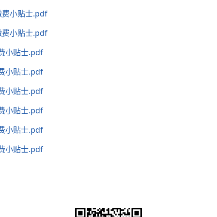
费小贴士.pdf
费小贴士.pdf
小贴士.pdf
小贴士.pdf
小贴士.pdf
小贴士.pdf
小贴士.pdf
小贴士.pdf