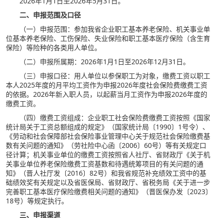
2026年1月1日至2026年5月31日。
二、申报范围及口径
（一）申报范围：参加我省企业职工基本养老保险、机关事业单
位基本养老保险、工伤保险、失业保险和职工基本医疗保险（含生育
保险）等险种的各类用人单位。
（二）申报所属期：2026年1月1日至2026年12月31日。
（三）申报口径：用人单位以参保职工为对象，缴费工资以职工
本人2025年度的月平均工资作为申报2026年度社会保险费缴费工资
的依据。2026年新入职人员，以起薪当月工资作为申报2026年度的
缴费工资。
（四）缴费工资组成：企业职工社会保险费缴费工资按照《国家
统计局关于工资总额组成的规定》（国家统计局〔1990〕1号令）、
《劳动和社会保障部社会保险事业管理中心关于规范社会保险缴费基
数有关问题的通知》（劳社险中心函〔2006〕60号）等有关规定口
径计算；机关事业单位的缴费工资按照省人社厅、省财政厅《关于机
关事业单位养老保险缴费工资基数和待遇统筹项目的有关问题的通
知》（晋人社厅发〔2016〕82号）和我省规范补充绩效工资中的基
础绩效奖有关规定以及省医保局、省财政厅、省税务局《关于进一步
完善职工基本医疗保险缴费相关问题的通知》（晋医保办发〔2023〕
18号）等规定执行。
三、申报渠道