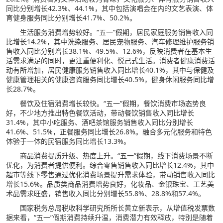
同比分别增长42.3%、44.1%，其中包括演唱会在内的文艺表演、体
育健身服务同比分别增长41.7%、50.2%。
生活服务消费增势较好。“五一”假期，居民家庭服务销售收入同
比增长14.2%，其中洗染服务、居民宠物服务、汽车修理维护服务销
售收入同比分别增长38.1%、49.5%、12.6%，反映消费者在基本生
活需求满足的同时，更注重便利化、悦己式生活。消费者健康消费活
动有所增加，居民健康服务销售收入同比增长40.1%，其中与保健及
健康管理相关的健康咨询服务同比增长40.5%，健身休闲服务同比增
长28.7%。
餐饮及住宿消费增长较快。“五一”假期，餐饮消费市场态势良
好，不少地方推出特色餐饮活动，带动餐饮销售收入同比增长
31.4%，其中小吃服务、酒吧茶馆服务销售收入同比分别增长
41.6%、51.5%，正餐服务同比增长26.8%。融合多元化服务和特色
体验于一体的民宿服务同比增长13.3%。
商品消费提质升级、热度上升。“五一”假期，线下消费场景不断
优化，为消费者提供便利。综合零售销售收入同比增长12.4%，其中
超市等线下零售通过优化消费场景提升需求体验，带动销售收入同比
增长15.6%。品质类商品消费增势良好，化妆品、金银珠宝、工艺美
术品需求旺盛，销售收入同比分别增长55.8%、28.8%和57.4%。
国家税务总局税收科学研究所所长黄立新表示，从增值税发票数
据来看，“五一”假期消费持续升温，消费潜力有效释放，特别是随着