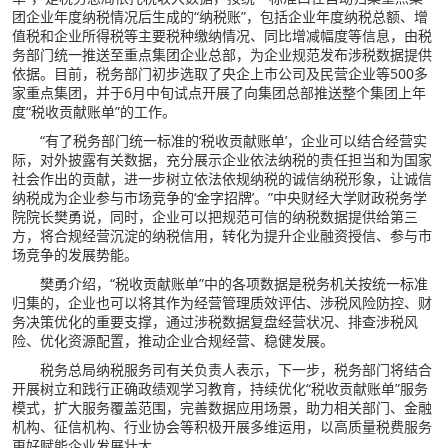
团企业年度纳税情况后生成的“纳税账”，包括企业年度纳税总额、增
值税和企业所得税等主要税种缴纳情况、同比增减幅度等信息，由税
务部门统一推送至重点集团企业总部，为企业规范发布涉税数据提供
依据。目前，税务部门初步选取了央企上市公司及民营企业等500多
家重点集团，并于6月中旬试点开展了向集团总部推送整个集团上年
度“税收贡献账单”的工作。
“有了税务部门统一标准的‘税收贡献账单’，企业可以结合经营实
际，对外披露有关数据，充分展示企业依法纳税的责任担当和为国家
社会作出的贡献，进一步树立依法依规纳税的诚信纳税形象，让诚信
纳税成为企业参与市场竞争的‘金字招牌’。”中央财经大学财政税务学
院院长樊勇说，同时，企业可以把规范可信的纳税数据提供给第三
方，将合规经营沉淀的纳税信用，转化为提升企业融资授信、参与市
场竞争的发展势能。
樊勇介绍，“税收贡献账单”中的各项数据是税务机关按统一标准
归集的，企业也可以将其作为经营管理质效评估、涉税风险防控、财
务决策优化的重要支撑，通过涉税数据复盘经营状况、排查涉税风
险、优化资源配置，推动企业合规经营、稳健发展。
税务总局纳税服务司有关负责人表示，下一步，税务部门将结合
开展树立和践行正确政绩观学习教育，持续优化“税收贡献账单”服务
模式，扩大服务覆盖范围，完善数据应用场景，助力相关部门、金融
机构、征信机构、行业协会等积极开展多维运用，以高质量税费服务
更好赋能企业发展壮大。