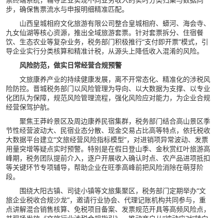
步，确保售票流水与申报明细精准匹配。
山西皇城相府文化旅游有限公司整合皇城相府、蟒河、海会寺、
九女仙湖等核心资源，推出全域旅游套票。针对套票拆分、住宿餐
饮、生态农业等复杂业务，税务部门积极推行“支付即开票”模式，引
导企业实行分类核算和精准计税，从源头上降低收入混淆的风险。
风险防范，做实日常经营合规预警
文旅康养产业的持续健康发展，离不开常态化、精准化的涉税风
险防控。晋城税务部门以风险管理为导向、以大数据为支撑、以专业
化团队为保障，规范风险管理流程，强化风险应对能力，为企业合规
经营保驾护航。
聚焦王莽岭景区及周边康养民宿集群，税务部门结合高山景区季
节性经营波动大、民宿业态分散、现金交易占比高等特点，依托税收
大数据平台建立“文旅经营风险指标模型”，对进销项异常波动、发票
用量突增等疑点实时预警。特别是在假日登山季、金秋赏红叶旅游高
峰期，税务团队提前介入，逐户开展收入确认时点、农产品进项抵扣
等关键环节专项辅导，帮助企业在旺季高峰前把风险消除在萌芽阶
段。
围绕大阳古镇、司徒小镇等文旅集聚区，税务部门定期举办“文
旅企业税收合规沙龙”，邀请行业协会、代理记账机构共同参与，重
点讲解混合销售核算、免税项目备案、发票规范开具等高频风险点，