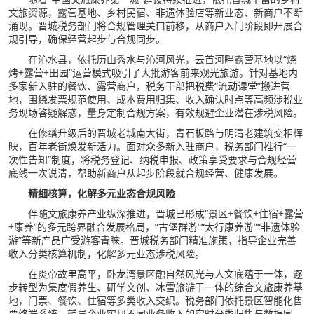
文旅资源，露营基地、乡村民宿、非遗体验店等新业态、新商户不断
涌现。晋城税务部门将合规管理关口前移，从商户入门阶段即开展合
规引导，确保经营起步与合规同步。
在沁水县，依托历山秀水与沁河风光，云首河畔露营基地以“烧
烤+露营+田园”运营模式吸引了大批游客前来观光旅游。针对基地内
多家新入驻的餐饮、露营商户，税务干部把税费“流动课堂”搬进营
地，围绕发票规范使用、成本费用归集、收入确认时点等高频涉税业
务现场答疑解惑，量身定制合规方案，有效规避企业潜在涉税风险。
在修缮升级后的晋城老城南大街，青石板路与明清老建筑交相辉
映，百年老街焕发新活力。面对众多新入驻商户，税务部门推行“一
次性告知”制度，将税务登记、纳税申报、政策享受要求与合规经营
底线一次说清，帮助新商户从起步阶段就合规经营、健康发展。
精细核算，化解多元业态合规风险
伴随文旅康养产业纵深推进，晋城已形成“景区+餐饮+住宿+露营
+康养”的多元跨界融合发展格局，“古堡群游”“太行康养游”“非遗体验
游”等新产品广受游客青睐。晋城税务部门精准施策，指导企业完善
收入分类核算机制，化解多元业态涉税风险。
在炎帝故里高平，卧龙湾景区融自然风光与人文底蕴于一体，逐
步转型为集度假养生、研学文创、冰雪旅游于一体的综合文旅康养基
地，门票、餐饮、住宿等多类收入交织。税务部门依托景区智能化售
票终端系统，辅导企业实现不同业务收入的实时分类归集与数据同