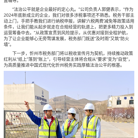
置辅导。
“法治公平就是企业最好的定心丸。”公司负责人郭健表示，“作为
2024年底新成立的企业，我们对很多涉税事项还不熟悉。税务干部主
动上门，手把手教我们进行纳税申报，讲解‘六税两费’减免等政策适用
条件，让我们能从起步就走在合规经营的轨道上，把更多精力投入到
运营筹备中去。”从政策宣贯到风险提示，从优惠对接到全程护航，
为了让企业能够心无旁骛谋发展，税务部门既送“及时雨”又筑“防火
墙”。
下一步，忻州市税务部门将以税收宣传月为契机，持续推动政策
红利从“纸上”落到“账上”，引导经营主体将合规从“要求”变为“自觉”，
为高质量推进中国式现代化忻州税务实践厚植法治公平的根基。