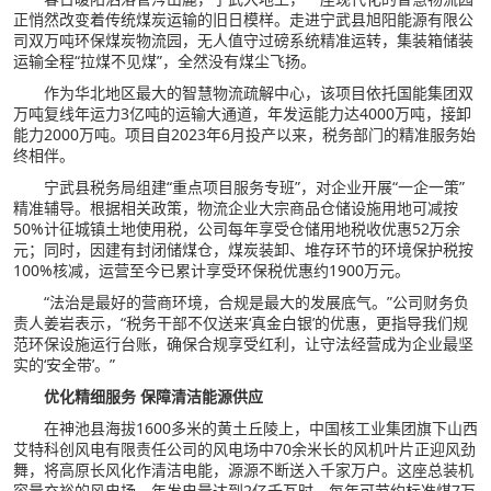
正悄然改变着传统煤炭运输的旧日模样。走进宁武县旭阳能源有限公
司双万吨环保煤炭物流园，无人值守过磅系统精准运转，集装箱储装
运输全程“拉煤不见煤”，全然没有煤尘飞扬。
作为华北地区最大的智慧物流疏解中心，该项目依托国能集团双
万吨复线年运力3亿吨的运输大通道，年发运能力达4000万吨，接卸
能力2000万吨。项目自2023年6月投产以来，税务部门的精准服务始
终相伴。
宁武县税务局组建“重点项目服务专班”，对企业开展“一企一策”
精准辅导。根据相关政策，物流企业大宗商品仓储设施用地可减按
50%计征城镇土地使用税，公司每年享受仓储用地税收优惠52万余
元；同时，因建有封闭储煤仓，煤炭装卸、堆存环节的环境保护税按
100%核减，运营至今已累计享受环保税优惠约1900万元。
“法治是最好的营商环境，合规是最大的发展底气。”公司财务负
责人姜岩表示，“税务干部不仅送来‘真金白银’的优惠，更指导我们规
范环保设施运行台账，确保合规享受红利，让守法经营成为企业最坚
实的‘安全带’。”
优化精细服务 保障清洁能源供应
在神池县海拔1600多米的黄土丘陵上，中国核工业集团旗下山西
艾特科创风电有限责任公司的风电场中70余米长的风机叶片正迎风劲
舞，将高原长风化作清洁电能，源源不断送入千家万户。这座总装机
容量充裕的风电场，年发电量达到2亿千瓦时，每年可节约标准煤7万