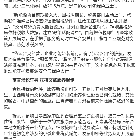
吨，减少二氧化碳排放20.5万吨，是守护太行的“绿色卫士”。
“新能源项目前期投入大、回报周期长，税务部门主动上门，帮
助我们准确归集增值税留抵退税条件，让政策红利从‘纸上’落到‘账
上’。”公司财务负责人甄智说道。针对新能源企业特点，神池县税务
局依托税收大数据，建立“政策适配清单”，围绕增值税即征即退等政
策开展辅导，在手把手服务的同时严把合规关口，指导企业规范财务
核算、防范涉税风险。
“依法合规经营，企业才能轻装前行。有了法治公平的护航，发
展才有底气保障。”甄智表示，“税务部门的专业服务让企业对深耕清
洁能源充满信心，在山风与税惠的共同守护下，这座‘绿色心脉’正以澎
湃动能守护着能源安全与绿色太行。”
前置涉税辅导 扶持文旅康养起步
春风拂绿荷叶坪，康养新枝正可期。五寨县五颐康苑项目基地
里，山西晓岫青文化旅游有限公司的康养调理设备已调试就绪，艾灸
的暖香、中药熏蒸的氤氲，正等待着四方游客前来体验康养旅游的惬
意。
据悉，该项目是国家中医药管理局重点建设项目，致力于打造集
住宿、餐饮、康养于一体的文旅康养示范基地，五寨县税务局正结合
本地文旅康养产业的特点，细致梳理行业税费政策汇编，特别是针对
企业在初创期涉及的小微企业税费减免、发票申领等业务及时开展前