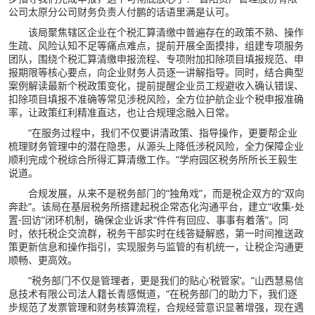
公司太原分公司财务负责人付鹏的话语里满是认可。
该局聚焦辖区企业在个税汇算清缴中普遍存在的政策不熟、操作
生疏、风险认知不足等痛点难点，提前开展全面摸排，组建专项服务
团队，围绕个税汇算清缴申报流程、专项附加扣除项目填报规范、申
报期限等核心要点，向企业财务人员逐一讲解指导。同时，结合典型
案例解读最新个税政策变化，提前提醒企业员工规避收入确认错误、
扣除项目填报不准确等常见涉税风险，全方位护航企业个税申报准确
率，让政策红利精准直达，也让合规理念融入日常。
“在服务过程中，我们不仅要讲清政策、指导操作，更要帮企业
梳理财务管理中的潜在隐患，从源头上降低涉税风险，全力保障企业
顺利完成个税综合所得汇算清缴工作。”学府园区税务所所长王毅生
说道。
合规发展，从来不是税务部门的“独角戏”，而是税企双方的“双向
奔赴”。该局在基层税务所搭建起税企常态化沟通平台，建立“收集-处
置-回访”闭环机制，确保企业诉求“件件有回应、事事有着落”。同
时，依托税企交流群，税务干部实时在线答疑解惑，第一时间推送政
策更新信息和操作指引，实现服务与监管的有机统一，让税企沟通更
顺畅、更高效。
“税务部门不仅是管理者，更是我们的贴心‘税管家’。”山西慧易信
息技术有限公司法人籍长青感慨道，“在税务部门的助力下，我们逐
步规范了发票管理和财务核算流程，合规经营意识显著增强，现在遇