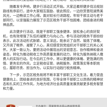
随着发令声响，健步行活动正式开始。大家迈着矫健步伐沿规划
路线有序前行，途中大家相互鼓励、彼此照应，一边欣赏晋阳湖秀美
风光，一边畅谈工作心得。面对较长行进路程，年轻干部主动与老干
部同行，以坚强毅力展现了示范区税务干部不怕困难、团结奋进的精
神品质。
此次健步行活动，既是干部职工强身健体、放松身心的良好契
机，也有效增强了队伍的凝聚力与向心力。参与活动的税务干部纷纷
表示，此次活动形式新颖、意义深远，既亲近了自然、锻炼了体魄，
又开阔了眼界、凝聚了人心，真切感受到党组织对干部职工的关心关
怀。大家一致认为，要把活动中展现出的坚韧意志、协作精神和奋进
姿态，转化为推动税收工作高质量发展的动力，转化为服务纳税人缴
费人的实际行动。在今后的工作中，将以更健康的体魄、更饱满的热
情、更务实的作风，立足税收征管、纳税服务、政策落实等本职岗
位，履职尽责、担当作为，以实际行动践行税务精神。
下一步，示范区税务局将不断丰富干部职工文化生活，着力营造
健康向上、团结奋进的良好氛围，引导全体干部职工以昂扬的精神状
态和扎实的工作作风，为地方经济社会高质量发展贡献更多税务智慧
和力量。
主办单位：国家税务总局山西省税务局