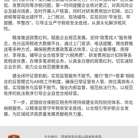
低、发票风险等涉税问题，第一时间提醒企业核对更正；对高风险企
业及疑点线索，及时开展入户核查。同时对研发费用加计扣除、出口
退税等容易出错环节，上门核对、现场辅导，实现风险“早发现、早
提醒、早整改”，引导企业严守税收安全底线，从源头化解涉税风
险。
精准推送政策红利，赋能企业规范发展。坚持“政策找人”服务理
念，充分运用税收大数据平台，通过上门宣讲、电话提醒、微信群推
送等多种方式，确保税费优惠政策直达快享，让企业看得懂、用得
对、享得准。辅导企业合规享受“六税两费”、研发费用加计扣除等各
类税收优惠，办理多笔退税业务，以真金白银的政策红利，切实减轻
企业负担，助力企业规范健康发展。
健全闭环征管机制，实现监管服务不脱节。推行“管户+管事”相结
合的征管模式与AB岗工作制度，确保日常征管有人管、岗位离岗有人
接，实现服务与监管不脱节。强化内部监督，规范执法行为，以规范
有序的执法秩序引导企业自觉合规经营。
下一步，武宿综合保税区税务所将持续健全风险防控体系、优化
纳税服务，以精准监管守牢税收安全底线，以合规引导护航企业发
展，为区域经济高质量发展贡献税务力量。
主办单位：国家税务总局山西省税务局